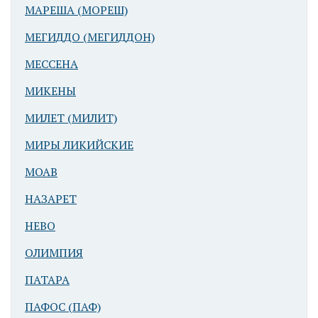
подножья
МАРЕША (МОРЕШ)
Масличной
МЕГИДДО (МЕГИДДОН)
горы
МЕССЕНА
МИКЕНЫ
МИЛЕТ (МИЛИТ)
МИРЫ ЛИКИЙСКИЕ
МОАВ
Иерусалим.
Вид на
НАЗАРЕТ
Масличную
НЕВО
гору
ОЛИМПИЯ
ПАТАРА
ПАФОС (ПАФ)