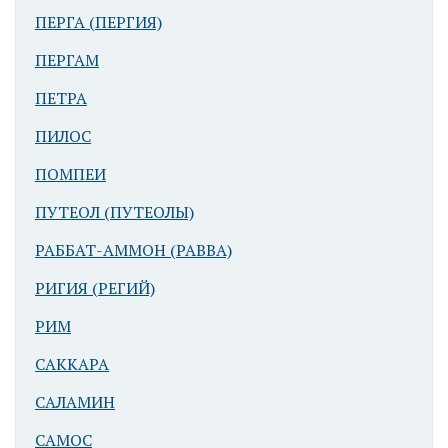
ПЕРГА (ПЕРГИЯ)
ПЕРГАМ
Иерусалим.
Восточный
ПЕТРА
склон Города
ПИЛОС
Давидова
ПОМПЕИ
ПУТЕОЛ (ПУТЕОЛЫ)
РАББАТ-АММОН (РАВВА)
РИГИЯ (РЕГИЙ)
РИМ
Иерусалим.
Восточный
САККАРА
склон Города
САЛАМИН
Давидова
САМОС