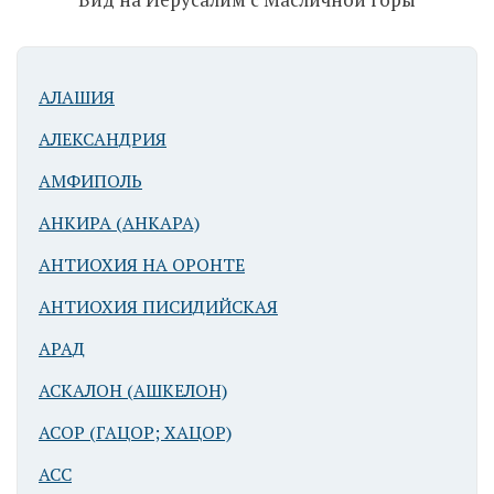
гора. Вид с юга
АЛАШИЯ
АЛЕКСАНДРИЯ
АМФИПОЛЬ
Иерусалим. Via
АНКИРА (АНКАРА)
dolorosa
АНТИОХИЯ НА ОРОНТЕ
АНТИОХИЯ ПИСИДИЙСКАЯ
АРАД
АСКАЛОН (АШКЕЛОН)
АСОР (ГАЦОР; ХАЦОР)
Иерусалим. Via
АСС
dolorosa