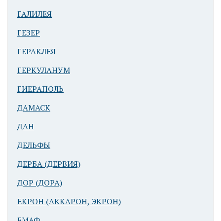
Израильского
музея
ГАЛИЛЕЯ
ГЕЗЕР
ГЕРАКЛЕЯ
ГЕРКУЛАНУМ
ГИЕРАПОЛЬ
ДАМАСК
Иерусалим.
Арка римского
ДАН
времени -
ныне часть
ДЕЛЬФЫ
туннеля под
ДЕРБА (ДЕРВИЯ)
Храмовой
горой
ДОР (ДОРА)
ЕКРОН (АККАРОН, ЭКРОН)
ЕМАФ