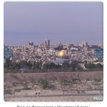
Вид на
Иерусалим с
Масличной
горы
Иерусалим и
Масличная
Вид на Иерусалим с Масличной горы