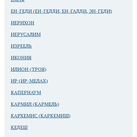
ЕН-ГЕДИ (ЕН-ГЕДДИ, ЕН-ГАДДИ, ЭН-ГЕДИ)
ИЕРИХОН
Иерусалим.
ИЕРУСАЛИМ
Башня Давида
ИЗРЕЕЛЬ
ИКОНИЯ
ИЛИОН (ТРОЯ)
ИР (ИР-МЕЛАХ)
КАПЕРНАУМ
Иерусалим.
КАРМИЛ (КАРМЕЛЬ)
Вид на
Масличную
КАРХЕМИС (КАРКЕМИШ)
гору
КЕДЕШ