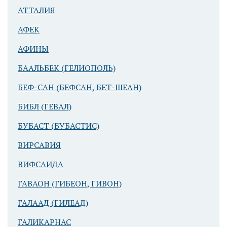
АТТАЛИЯ
АФЕК
АФИНЫ
БААЛЬБЕК (ГЕЛИОПОЛЬ)
БЕФ-САН (БЕФСАН, БЕТ-ШЕАН)
Иерусалим. Via
dolorosa
БИБЛ (ГЕВАЛ)
БУБАСТ (БУБАСТИС)
ВИРСАВИЯ
ВИФСАИДА
ГАВАОН (ГИБЕОН, ГИВОН)
ГАЛААД (ГИЛЕАД)
Иерусалим.
Аллея
ГАЛИКАРНАС