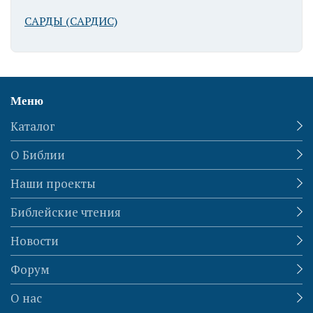
САРДЫ (САРДИС)
Меню
Иерусалим.
Каталог
Восточный
склон Города
О Библии
Давидова
Наши проекты
Библейские чтения
Новости
Форум
Иерусалим.
О нас