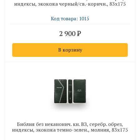
индексы, экокожа черный/св.-коричн., 83х175
Код товара: 1015
2 900
В корзину
Библия без неканонич. кн. ВЗ, серебр. обрез,
индексы, экокожа темно-зелен., молния, 83х175