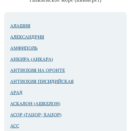
АЛАШИЯ
АЛЕКСАНДРИЯ
АМФИПОЛЬ
Галилейское
море
АНКИРА (АНКАРА)
(Киннерет)
АНТИОХИЯ НА ОРОНТЕ
АНТИОХИЯ ПИСИДИЙСКАЯ
АРАД
АСКАЛОН (АШКЕЛОН)
АСОР (ГАЦОР; ХАЦОР)
Галилейское
АСС
море