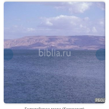
Галилейское
море
(Киннерет)
Галилейское
море
(Киннерет)
Галилейское море (Киннерет)