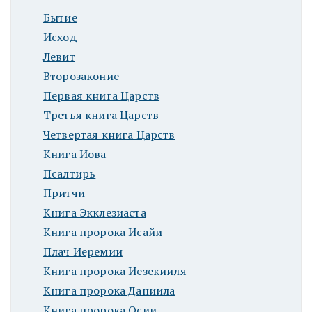
Бытие
Исход
Левит
Второзаконие
Первая книга Царств
Третья книга Царств
Четвертая книга Царств
Книга Иова
Псалтирь
Притчи
Книга Экклезиаста
Книга пророка Исайи
Плач Иеремии
Книга пророка Иезекииля
Книга пророка Даниила
Книга пророка Осии