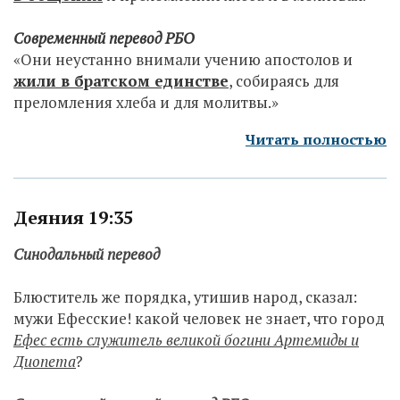
Современный перевод РБО
«Они неустанно внимали учению апостолов и
жили в братском единстве
, собираясь для
преломления хлеба и для молитвы.»
Читать полностью
Деяния 19:35
Синодальный перевод
Блюститель же порядка, утишив народ, сказал:
мужи Ефесские! какой человек не знает, что город
Ефес есть служитель великой богини Артемиды и
Диопета
?