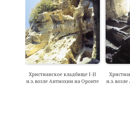
Христианское кладбище I-II
Христиан
н.э. возле Антиохии на Оронте
н.э. возл