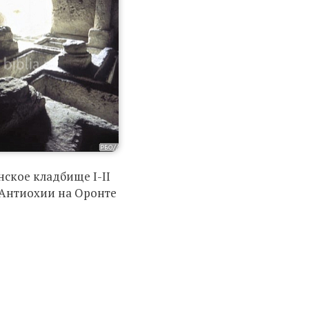
ское кладбище I-II
е Антиохии на Оронте