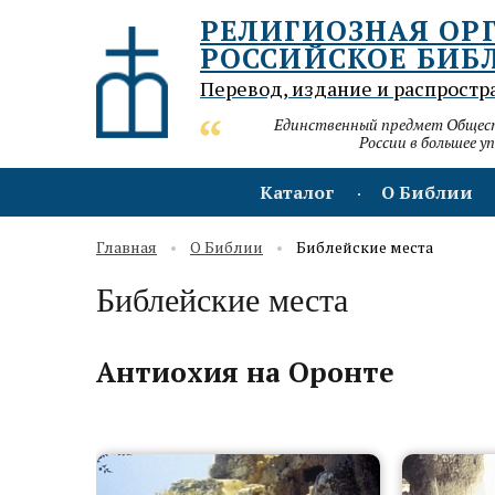
РЕЛИГИОЗНАЯ ОР
РОССИЙСКОЕ БИБ
Перевод, издание и распростр
Единственный предмет Обществ
России в большее у
Каталог
О Библии
Главная
О Библии
Библейские места
Библейские места
Антиохия на Оронте