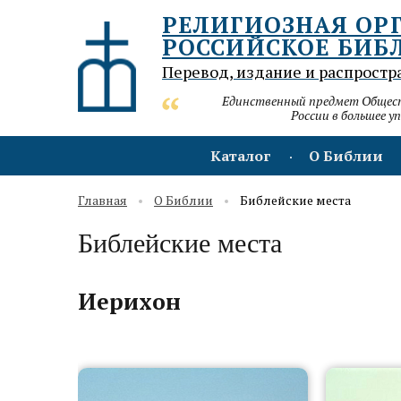
РЕЛИГИОЗНАЯ ОР
РОССИЙСКОЕ БИБ
Перевод, издание и распростр
Единственный предмет Обществ
России в большее у
Каталог
О Библии
Главная
О Библии
Библейские места
Библейские места
Иерихон