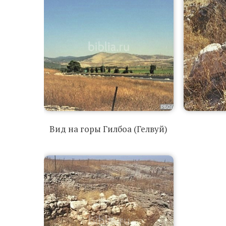
Вид на горы Гилбоа (Гелвуй)