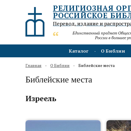
РЕЛИГИОЗНАЯ ОР
РОССИЙСКОЕ БИБ
Перевод, издание и распростр
Единственный предмет Обществ
России в большее у
Каталог
О Библии
Главная
О Библии
Библейские места
Библейские места
Изреель