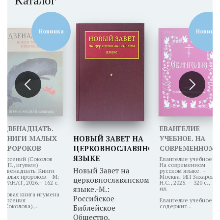
Каталог
Новинка
Новинк
ДВЕНАДЦАТЬ.
ЕВАНГЕЛИЕ
КНИГИ МАЛЫХ
НОВЫЙ ЗАВЕТ НА
УЧЕБНОЕ. НА
ПРОРОКОВ
ЦЕРКОВНОСЛАВЯНСКОМ
СОВРЕМЕННОМ
ЯЗЫКЕ
РУССКОМ
Арсений (Соколов
Евангелие учебное.
А.П., игумен)
На современном
ЯЗЫКЕ
Новый Завет на
Двенадцать. Книги
русском языке. –
малых пророков.– М:
Москва: ИП Захаров
церковнославянском
ГРАНАТ, 2026.– 162 с.
Н.С., 2025. – 320 с.,
языке.-М.:
ил.
Новая книга игумена
Российское
Арсения
Евангелие учебное
(Соколова),...
содержит...
Библейское
Общество,