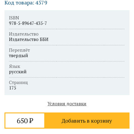
Код товара: 4579
ISBN
978-5-89647-435-7
Издательство
Издательство ББИ
Переплёт
твердый
Язык
русский
Страниц
175
Условия доставки
650
Добавить в корзину