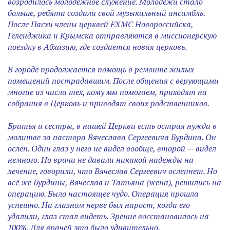
возродилось молодёжное служение. Молодёжи стало
больше, ребята создали свой музыкальный ансамбль.
После Пасхи члены церквей ЕХМС Новороссийска,
Геленджика и Крымска отправляются в миссионерскую
поездку в Абхазию, где создается новая церковь.
В городе продолжается помощь в ремонте жилых
помещений пострадавшим. После общения с верующими
многие из числа тех, кому мы помогаем, приходят на
собрания в Церковь и приводят своих родственников.
Братья и сестры, в нашей Церкви есть острая нужда в
молитве за пастора Вячеслава Сергеевича Бурдина. Он
ослеп. Один глаз у него не видел вообще, второй — видел
немного. Но врачи не давали никакой надежды на
лечение, говорили, что Вячеслав Сергеевич ослепнет. Но
всё же Бурдины, Вячеслав и Татьяна (жена), решились на
операцию. Было настоящее чудо. Операция прошла
успешно. На глазном нерве был нарост, когда его
удалили, глаз стал видеть. Зрение восстановилось на
100%. Для врачей это было удивительно.