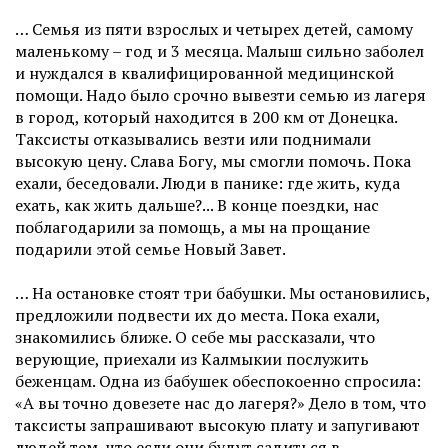
… Семья из пяти взрослых и четырех детей, самому
маленькому – год и 3 месяца. Малыш сильно заболел
и нуждался в квалифицированной медицинской
помощи. Надо было срочно вывезти семью из лагеря
в город, который находится в 200 км от Донецка.
Таксисты отказывались везти или поднимали
высокую цену. Слава Богу, мы смогли помочь. Пока
ехали, беседовали. Люди в панике: где жить, куда
ехать, как жить дальше?... В конце поездки, нас
поблагодарили за помощь, а мы на прощание
подарили этой семье Новый Завет.
… На остановке стоят три бабушки. Мы остановились,
предложили подвести их до места. Пока ехали,
знакомились ближе. О себе мы рассказали, что
верующие, приехали из Калмыкии послужить
беженцам. Одна из бабушек обеспокоенно спросила:
«А вы точно довезете нас до лагеря?» Дело в том, что
таксисты запрашивают высокую плату и запугивают
людей тем, что если они будут садиться в