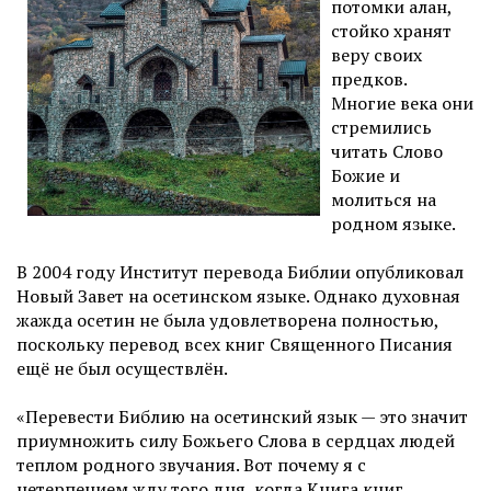
потомки алан,
стойко хранят
веру своих
предков.
Многие века они
стремились
читать Слово
Божие и
молиться на
родном языке.
В 2004 году Институт перевода Библии опубликовал
Новый Завет на осетинском языке. Однако духовная
жажда осетин не была удовлетворена полностью,
поскольку перевод всех книг Священного Писания
ещё не был осуществлён.
«Перевести Библию на осетинский язык — это значит
приумножить силу Божьего Слова в сердцах людей
теплом родного звучания. Вот почему я с
нетерпением жду того дня, когда Книга книг