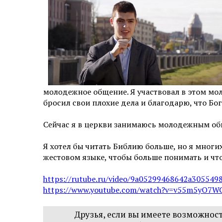
молодежное общение. Я участвовал в этом мол
бросил свои плохие дела и благодарю, что Бо
Сейчас я в церкви занимаюсь молодежным об
Я хотел бы читать Библию больше, но я многи
жестовом языке, чтобы больше понимать и что
https://rutube.ru/video/9a05299468642a3055498
https://www.youtube.com/watch?v=v55m5yO7W
Друзья, если вы имеете возможнос