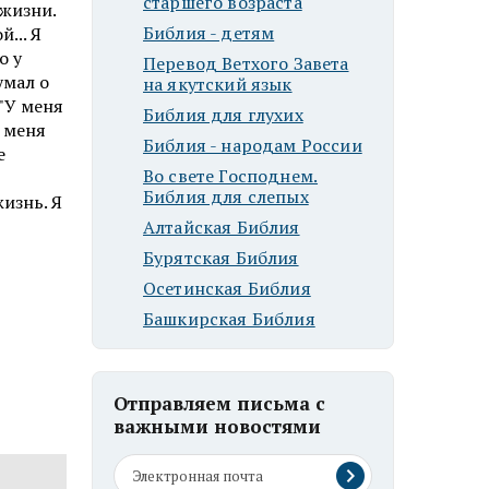
старшего возраста
 жизни.
Библия - детям
й... Я
о у
Перевод Ветхого Завета
умал о
на якутский язык
 "У меня
Библия для глухих
и меня
Библия - народам России
е
Во свете Господнем.
Библия для слепых
изнь. Я
Алтайская Библия
Бурятская Библия
Осетинская Библия
Башкирская Библия
Отправляем письма с
важными новостями