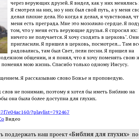
через верующих друзей. Я видел, как у них менялись
Я смотрел на них, но у них был свой путь, а у меня сво
делал плохие дела. Но когда я делал, я чувствовал, чт
меня есть преграда. Мне это мозолило сердце. Я под
том, что у меня есть верующие друзья. Я спросил их:
ничего не получается. Я хочу сходить в церковь". Он
пригласили. Я пришел в церковь, посмотрел... Там вс
радовались, там был Свет, пели песни. Я пришел на
одежном общении, и я понял, что я хочу поменять свою ж
г поменял мою жизнь. Спасибо только одному Иисусу.
щением. Я рассказываю слово Божье и проповедую.
х слов не понимаю, поэтому я хотел бы иметь Библию на
бы она была более доступна для глухих.
7f7e04ac160/?playlist=79246
7
Co
Видео
«Библия для глухих»
ть поддержать наш проект
по