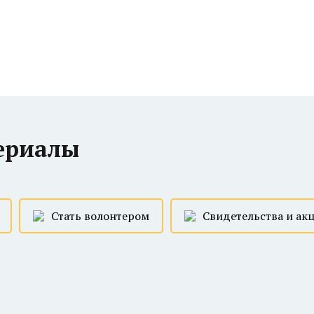
ериалы
Стать волонтером
Свидетельства и ак