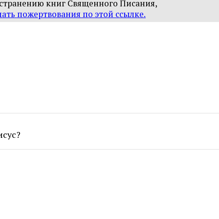
остранению книг
Священного Писания,
лать пожертвования по этой ссылке
.
исус?