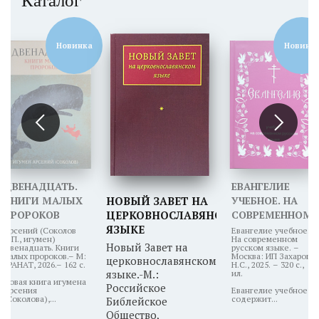
Каталог
Новинка
Новинк
ДВЕНАДЦАТЬ.
ЕВАНГЕЛИЕ
КНИГИ МАЛЫХ
НОВЫЙ ЗАВЕТ НА
УЧЕБНОЕ. НА
ПРОРОКОВ
ЦЕРКОВНОСЛАВЯНСКОМ
СОВРЕМЕННОМ
ЯЗЫКЕ
РУССКОМ
Арсений (Соколов
Евангелие учебное.
А.П., игумен)
На современном
ЯЗЫКЕ
Новый Завет на
Двенадцать. Книги
русском языке. –
малых пророков.– М:
Москва: ИП Захаров
церковнославянском
ГРАНАТ, 2026.– 162 с.
Н.С., 2025. – 320 с.,
языке.-М.:
ил.
Новая книга игумена
Российское
Арсения
Евангелие учебное
(Соколова),...
содержит...
Библейское
Общество,