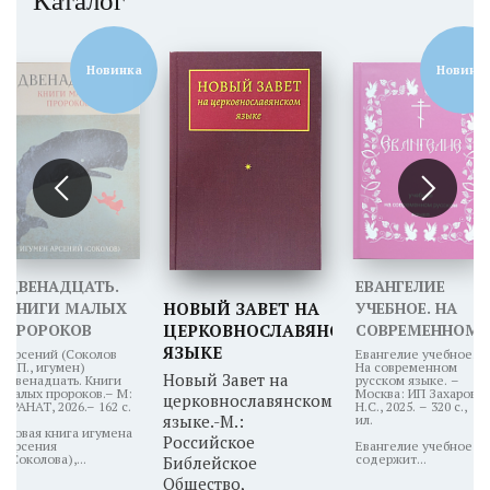
Каталог
Новинка
Новинк
ДВЕНАДЦАТЬ.
ЕВАНГЕЛИЕ
КНИГИ МАЛЫХ
НОВЫЙ ЗАВЕТ НА
УЧЕБНОЕ. НА
ПРОРОКОВ
ЦЕРКОВНОСЛАВЯНСКОМ
СОВРЕМЕННОМ
ЯЗЫКЕ
РУССКОМ
Арсений (Соколов
Евангелие учебное.
А.П., игумен)
На современном
ЯЗЫКЕ
Новый Завет на
Двенадцать. Книги
русском языке. –
малых пророков.– М:
Москва: ИП Захаров
церковнославянском
ГРАНАТ, 2026.– 162 с.
Н.С., 2025. – 320 с.,
языке.-М.:
ил.
Новая книга игумена
Российское
Арсения
Евангелие учебное
(Соколова),...
содержит...
Библейское
Общество,