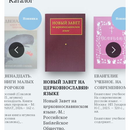
Каталог
Новинка
Новинк
ДВЕНАДЦАТЬ.
ЕВАНГЕЛИЕ
КНИГИ МАЛЫХ
НОВЫЙ ЗАВЕТ НА
УЧЕБНОЕ. НА
ПРОРОКОВ
ЦЕРКОВНОСЛАВЯНСКОМ
СОВРЕМЕННОМ
ЯЗЫКЕ
РУССКОМ
Арсений (Соколов
Евангелие учебное.
А.П., игумен)
На современном
ЯЗЫКЕ
Новый Завет на
Двенадцать. Книги
русском языке. –
малых пророков.– М:
Москва: ИП Захаров
церковнославянском
ГРАНАТ, 2026.– 162 с.
Н.С., 2025. – 320 с.,
языке.-М.:
ил.
Новая книга игумена
Российское
Арсения
Евангелие учебное
(Соколова),...
содержит...
Библейское
Общество,