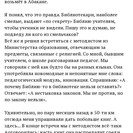
возьмёт в Абакане.
Я понял, что это правда. Библиотекари, наиболее
смелые, выдают «по секрету» Библию учителям,
чтобы ученики не видели. Пишу это и думаю, не
подведу ли кого из смельчаков?
Всё же я решил встретиться с методистом из
Министерства образования, отвечающим за
предметы, связанные с религией. Со мной, бывшим
учителем, о школе разговаривал педагог. Мы
говорили с ней как будто бы на разных языках. Она
употребляла новомодные и непонятные мне слова:
педагогический модуль, инновация. Спрашиваю: «А
почему Библию-то в библиотеке нельзя оставить?»
Отвечает: «А нестыковка законов. Мы не против, но
по закону нельзя».
Удивительно, но пару месяцев назад в 50-ти км
отсюда меня упрашивали дать побольше книг. А
здесь... В конце встречи мы c методистом всё-таки
договорились: часть книг она распределит среди