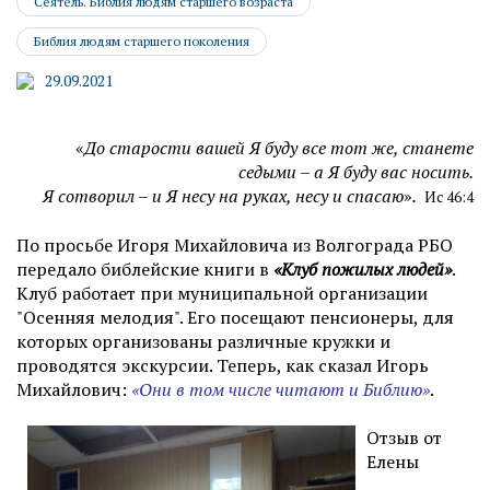
Сеятель. Библия людям старшего возраста
Библия людям старшего поколения
29.09.2021
«
До старости вашей Я буду все тот же,
станете
седыми – а Я буду вас носить.
Я сотворил – и Я несу на руках,
несу и спасаю
»
.
Ис 46:4
По просьбе Игоря Михайловича из Волгограда РБО
передало библейские книги в
«Клуб пожилых людей»
.
Клуб работает при муниципальной организации
"Осенняя мелодия". Его посещают пенсионеры, для
которых организованы различные кружки и
проводятся экскурсии. Теперь, как сказал Игорь
Михайлович:
«Они в том числе читают и Библию»
.
Отзыв от
Елены