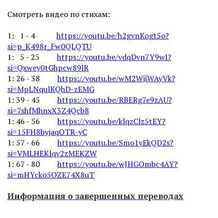
Смотреть видео по стихам:
1: 1 - 4
https://youtu.be/h2gvnKogt5o?
si=p_K498r_Fw0QLQTU
1: 5 - 25
https://youtu.be/vdqDvn7Y9wI?
si=Qxwey0tGhpcw89lR
1: 26 - 38
https://youtu.be/wM2WjiWAyVk?
si=MpLNqulKQhD-zEMG
1: 39 - 45
https://youtu.be/RBERg7e9zAU?
si=7shfMhnxX3Z4Qcb8
1: 46 - 56
https://youtu.be/klqzClz5tEY?
si=15FH8byjaqOTR-yC
1: 57 - 66
https://youtu.be/Smo1yEkQD2s?
si=VMLHEKlqv2zMEKZW
1: 67 - 80
https://youtu.be/wJHGOmbc4AY?
si=mHYcko5OZE74X8uT
Информация о завершенных переводах