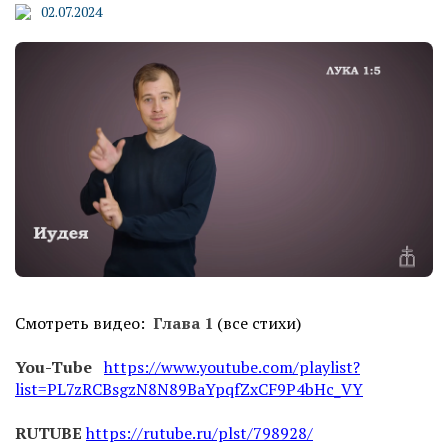
02.07.2024
Смотреть видео:
Глава 1
(все стихи)
You-Tube
https://www.youtube.com/playlist?
list=PL7zRCBsgzN8N89BaYpqfZxCF9P4bHc_VY
RUTUBE
https://rutube.ru/plst/798928/