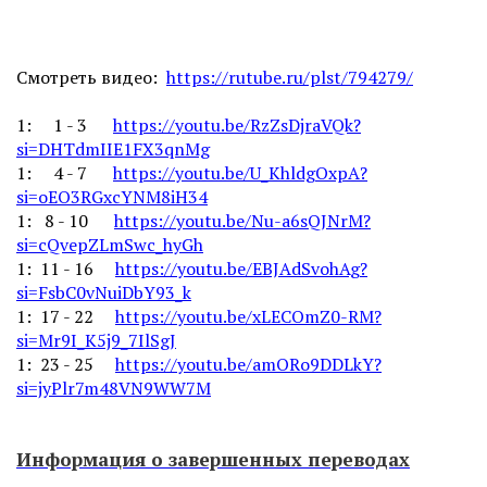
Смотреть видео:
https://rutube.ru/plst/794279/
1: 1 - 3
https://youtu.be/RzZsDjraVQk?
si=DHTdmIIE1FX3qnMg
1: 4 - 7
https://youtu.be/U_KhldgOxpA?
si=oEO3RGxcYNM8iH34
1: 8 - 10
https://youtu.be/Nu-a6sQJNrM?
si=cQvepZLmSwc_hyGh
1: 11 - 16
https://youtu.be/EBJAdSvohAg?
si=FsbC0vNuiDbY93_k
1: 17 - 22
https://youtu.be/xLECOmZ0-RM?
si=Mr9I_K5j9_7IlSgJ
1: 23 - 25
https://youtu.be/amORo9DDLkY?
si=jyPlr7m48VN9WW7M
Информация о завершенных переводах