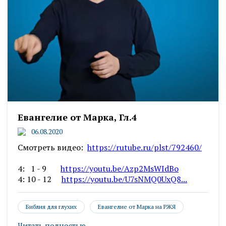
Евангелие от Марка, Гл.4
06.08.2020
Смотреть видео:
https://rutube.ru/plst/792460/
4: 1 - 9
https://youtu.be/Azp2MsWIdBo
4: 10 - 12
https://youtu.be/U7sNMQ0UxQ8...
Библия для глухих
Евангелие от Марка на РЖЯ
Читать полностью