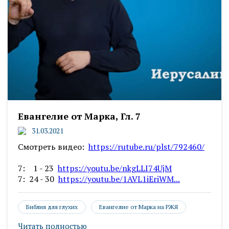
Евангелие от Марка, Гл. 7
31.03.2021
Смотреть видео:
https://rutube.ru/plst/792460/
7: 1 - 23
https://youtu.be/nkgLLI74UjM
7: 24 - 30
https://youtu.be/1AVL1iEriWM...
Библия для глухих
Евангелие от Марка на РЖЯ
Читать полностью