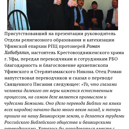
Присутствовавший на презентации руководитель
Отдела религиозного образования и катехизации
Уфимской епархии РПЦ протоиерей
Роман
Хабибуллин
, настоятель Крестовоздвиженского храма
г. Уфы, передал переводчикам и сотрудникам РБО
благодарность и благословение архиепископа
Уфимского и Стерлитамакского Никона. Отец Роман
напутствовал переводчиков и сказал о переводе
Священного Писания следующее:
«То, что глазами
человека далекого от веры кажется естественным
процессом, на самом деле является промыслом и
чудесами Божьими. Оно (дело перевода Библии на языки
всех народов) начато было много веков назад, и теперь
пришло на нашу Башкирскую землю, и делается трудами
Российского Библейского общества и башкирскими
переводчиками. Хотелось бы порадоваться вместе с