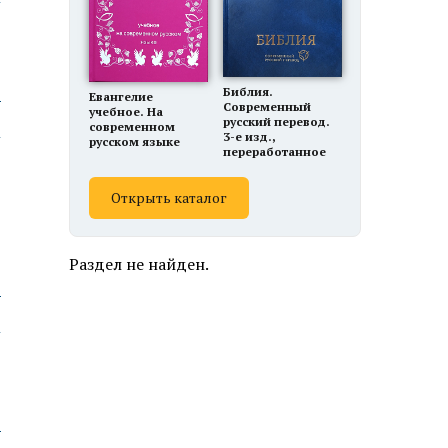
ю
Библия.
Евангелие
Современный
учебное. На
русский перевод.
современном
3-е изд.,
русском языке
переработанное
Открыть каталог
Раздел не найден.
ю
ю