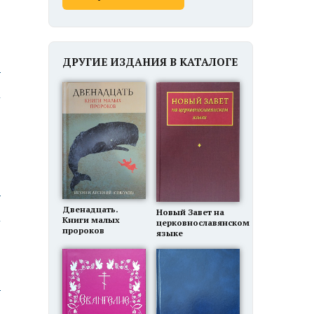
ДРУГИЕ ИЗДАНИЯ В КАТАЛОГЕ
ю
ю
Двенадцать.
Новый Завет на
Книги малых
церковнославянском
пророков
языке
ю