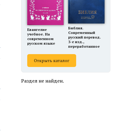
Библия.
Евангелие
Современный
учебное. На
русский перевод.
современном
3-е изд.,
русском языке
ю
переработанное
Открыть каталог
Раздел не найден.
ю
ю