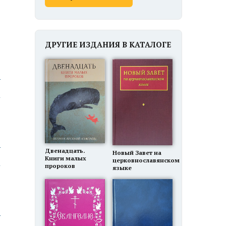
г
ДРУГИЕ ИЗДАНИЯ В КАТАЛОГЕ
ю
ю
Двенадцать.
Новый Завет на
Книги малых
церковнославянском
пророков
языке
ю