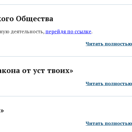
кого Общества
вную деятельность,
перейдя по ссылке
.
Читать полность
акона от уст твоих»
Читать полность
.»
Читать полность