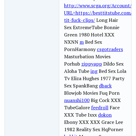
http://www.scga.org/Account/A
URL=https://besttitstube.com/c
tit-fuck-clips/
Long Hair
Sex ExtremeTube Bonnie
Green 1980 Hotel XXX
NXNN
m
Bed Sex
PornHarmony
csgotraders
Masturbation Movies
Porhub
zippyapp
Dildo Sex
Aloha Tube
ing
Bed Sex Lola
Tv Eliza Hughes 1977 Party
Sex SpankBang
dback
Blowjob Movies Fuq Porn
nuanshi100
Big Cock XXX
TubeGalore
feedroll
Face
XXX Tube Ixxx
dokon
Ebony XXX XXX Grace Lee
1982 Reality Sex HqPorner