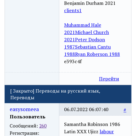
Benjamin Durham 2021
clients1
Muhammad Hale
2021
Michael Church
2021
Peter Dodson
1987
Sebastian Cantu
1988
Ryan Roberson 1988
e393c4f
Перейти
[
Закрыто
]
Переводы на русский язык,
Переводы
easysomeea
06.07.2022 06:07:40
#
Пользователь
Samantha Robinson 1986
Сообщений:
260
Latin XXX Ujizz
labour
Регистрация: