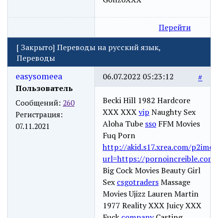
Перейти
[
Закрыто
]
Переводы на русский язык,
Переводы
easysomeea
06.07.2022 05:23:12
#
Пользователь
Becki Hill 1982 Hardcore
Сообщений:
260
XXX XXX
vip
Naughty Sex
Регистрация:
Aloha Tube
sso
FFM Movies
07.11.2021
Fuq Porn
http://akid.s17.xrea.com/p2ime.
url=https://pornoincreible.com
Big Cock Movies Beauty Girl
Sex
csgotraders
Massage
Movies Ujizz Lauren Martin
1977 Reality XXX Juicy XXX
Fuck
company
Casting