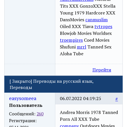
Tits XXX GonzoXXX Stella
Young 1979 Hardcore XXX
DansMovies
canmuslim
Oiled XXX Tiava
tvtropes
Blowjob Movies Worldsex
troempires
Coed Movies
Shufuni
mrrl
Tanned Sex
Aloha Tube
Перейти
[
Закрыто
]
Переводы на русский язык,
Переводы
easysomeea
06.07.2022 04:19:25
#
Пользователь
Andrea Morris 1978 Tanned
Сообщений:
260
Porn All XXX Tube
Регистрация:
company
Outdoors Movies