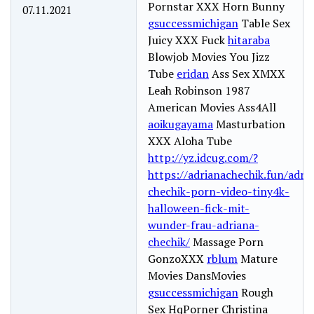
Pornstar XXX Horn Bunny
07.11.2021
gsuccessmichigan
Table Sex
Juicy XXX Fuck
hitaraba
Blowjob Movies You Jizz
Tube
eridan
Ass Sex XMXX
Leah Robinson 1987
American Movies Ass4All
aoikugayama
Masturbation
XXX Aloha Tube
http://yz.idcug.com/?
https://adrianachechik.fun/adri
chechik-porn-video-tiny4k-
halloween-fick-mit-
wunder-frau-adriana-
chechik/
Massage Porn
GonzoXXX
rblum
Mature
Movies DansMovies
gsuccessmichigan
Rough
Sex HqPorner Christina