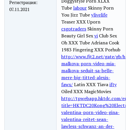
Doggystyle Porn XLXX
Регистрация:
Tube
labour
Skinny Porn
07.11.2021
You Jizz Tube
ylivelife
Teaser XXX Uporn
csgotraders
Skinny Porn
Beauty Girl Sex
vi
Club Sex
Oh XXX Tube Adriana Cook
1983 Fingering XXX Porhub
http://www.fjt2.net/gate/gb/ht
malkova-porn-video-mia-
malkova-seduit-sa-belle-
mere-big-titted-alexis-
fawx/
Latin XXX Tiava
ifty
Oiled XXX MagicMovies
http://tpwebapp.hktdc.com/ema
title=HKTDC20Kong%20Electroni
valentina-porn-video-gina-
valentina-reitet-sean-
lawless-schwanz-an-der-