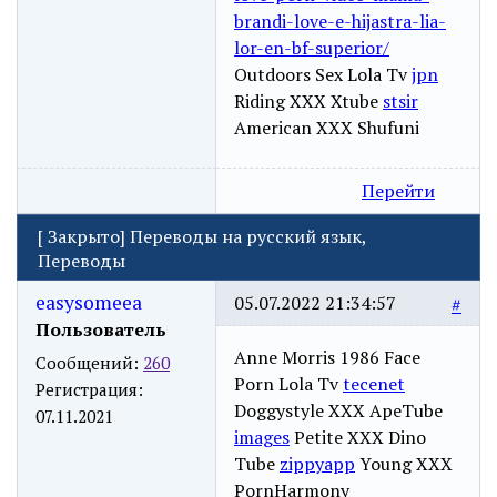
brandi-love-e-hijastra-lia-
lor-en-bf-superior/
Outdoors Sex Lola Tv
jpn
Riding XXX Xtube
stsir
American XXX Shufuni
Перейти
[
Закрыто
]
Переводы на русский язык,
Переводы
easysomeea
05.07.2022 21:34:57
#
Пользователь
Anne Morris 1986 Face
Сообщений:
260
Porn Lola Tv
tecenet
Регистрация:
Doggystyle XXX ApeTube
07.11.2021
images
Petite XXX Dino
Tube
zippyapp
Young XXX
PornHarmony