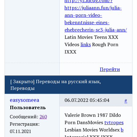
http://yz.idcug.com/?
https://juliaann.fun/julia-
ann-porn-video-
bekenntnisse-eines-
ehebrecherin-sc3-julia-ann/
Latin Movies Teens XXX
Videos
links
Rough Porn
IXXX
Перейти
[
Закрыто
]
Переводы на русский язык,
Переводы
easysomeea
06.07.2022 05:45:04
#
Пользователь
Valerie Brown 1987 Dildo
Сообщений:
260
Porn DansMovies
tvtropes
Регистрация:
Lesbian Movies Worldsex
b
07.11.2021
Interracial XXX IXXX