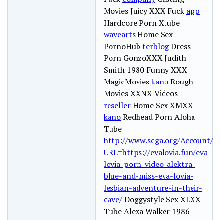
Movies Juicy XXX Fuck
app
Hardcore Porn Xtube
wavearts
Home Sex
PornoHub
terblog
Dress
Porn GonzoXXX Judith
Smith 1980 Funny XXX
MagicMovies
kano
Rough
Movies XXNX Videos
reseller
Home Sex XMXX
kano
Redhead Porn Aloha
Tube
http://www.scga.org/Account/A
URL=https://evalovia.fun/eva-
lovia-porn-video-alektra-
blue-and-miss-eva-lovia-
lesbian-adventure-in-their-
cave/
Doggystyle Sex XLXX
Tube Alexa Walker 1986