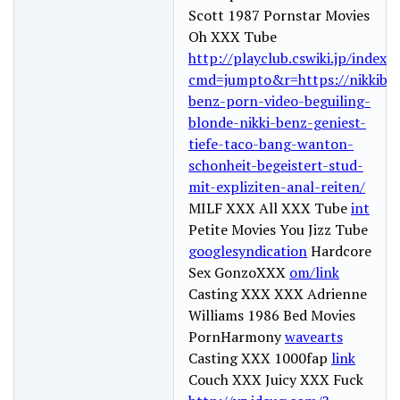
Scott 1987 Pornstar Movies
Oh XXX Tube
http://playclub.cswiki.jp/index.
cmd=jumpto&r=https://nikkiben
benz-porn-video-beguiling-
blonde-nikki-benz-geniest-
tiefe-taco-bang-wanton-
schonheit-begeistert-stud-
mit-expliziten-anal-reiten/
MILF XXX All XXX Tube
int
Petite Movies You Jizz Tube
googlesyndication
Hardcore
Sex GonzoXXX
om/link
Casting XXX XXX Adrienne
Williams 1986 Bed Movies
PornHarmony
wavearts
Casting XXX 1000fap
link
Couch XXX Juicy XXX Fuck