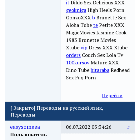
it
Dildo Sex Delicious XXX
geokniga
High Heels Porn
GonzoXXX
b
Brunette Sex
Aloha Tube
te
Petite XXX
MagicMovies Jasmine Cook
1983 Brunette Movies
Xtube
vip
Dress XXX Xtube
orders
Couch Sex Lola Tv
100kursov
Mature XXX
Dino Tube
hitaraba
Redhead
Sex Fuq Porn
Перейти
[
Закрыто
]
Переводы на русский язык,
Переводы
easysomeea
06.07.2022 05:34:26
#
Пользователь