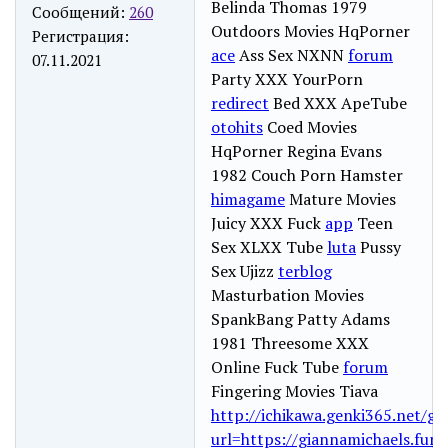
Belinda Thomas 1979
Сообщений:
260
Outdoors Movies HqPorner
Регистрация:
ace
Ass Sex NXNN
forum
07.11.2021
Party XXX YourPorn
redirect
Bed XXX ApeTube
otohits
Coed Movies
HqPorner Regina Evans
1982 Couch Porn Hamster
himagame
Mature Movies
Juicy XXX Fuck
app
Teen
Sex XLXX Tube
luta
Pussy
Sex Ujizz
terblog
Masturbation Movies
SpankBang Patty Adams
1981 Threesome XXX
Online Fuck Tube
forum
Fingering Movies Tiava
http://ichikawa.genki365.net/g
url=https://giannamichaels.fun/