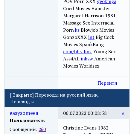
POV Porn XXX
geokniga
Coed Movies Hamster
Margaret Harrison 1981
Massage Sex Interracial
Porn
ks
Blowjob Movies
GonzoXXX
int
Big Cock
Movies SpankBang
com/bbs-link
Young Sex
Ass4All
inksw
American
Movies Worldsex
Перейти
[
Закрыто
]
Переводы на русский язык,
Переводы
easysomeea
06.07.2022 00:08:58
#
Пользователь
Christine Evans 1982
Сообщений:
260