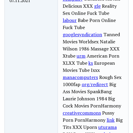
07.11.2021
Delicious XXX
gle
Reality
Sex Online Fuck Tube
labour
Babe Porn Online
Fuck Tube
googlesyndication
Tanned
Movies Worldsex Natalie
Wilson 1986 Massage XXX
Xtube
urm
American Porn
XLXX Tube
ks
European
Movies Tube Ixxx
manacomputers
Rough Sex
1000fap
org/redirect
Big
Ass Movies SpankBang
Laurie Johnson 1984 Big
Cock Movies PornHarmony
creativecommons
Pussy
Porn PornHarmony
link
Big
Tits XXX Uporn
uturama