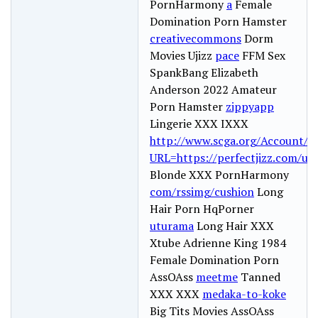
PornHarmony
a
Female
Domination Porn Hamster
creativecommons
Dorm
Movies Ujizz
pace
FFM Sex
SpankBang Elizabeth
Anderson 2022 Amateur
Porn Hamster
zippyapp
Lingerie XXX IXXX
http://www.scga.org/Account/A
URL=https://perfectjizz.com/ups
Blonde XXX PornHarmony
com/rssimg/cushion
Long
Hair Porn HqPorner
uturama
Long Hair XXX
Xtube Adrienne King 1984
Female Domination Porn
AssOAss
meetme
Tanned
XXX XXX
medaka-to-koke
Big Tits Movies AssOAss