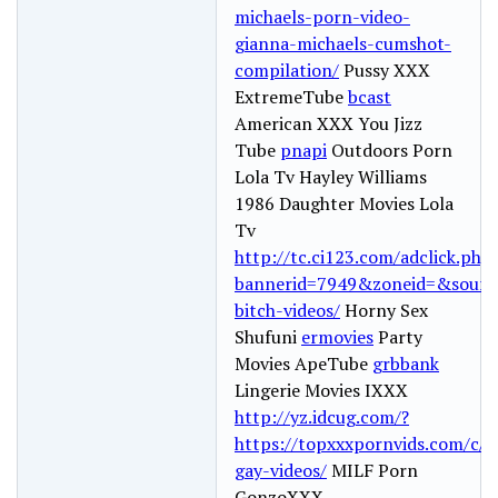
michaels-porn-video-
gianna-michaels-cumshot-
compilation/
Pussy XXX
ExtremeTube
bcast
American XXX You Jizz
Tube
pnapi
Outdoors Porn
Lola Tv Hayley Williams
1986 Daughter Movies Lola
Tv
http://tc.ci123.com/adclick.php
bannerid=7949&zoneid=&source
bitch-videos/
Horny Sex
Shufuni
ermovies
Party
Movies ApeTube
grbbank
Lingerie Movies IXXX
http://yz.idcug.com/?
https://topxxxpornvids.com/c/x
gay-videos/
MILF Porn
GonzoXXX