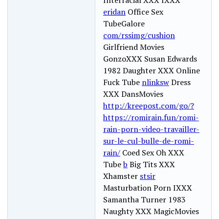
eridan
Office Sex
TubeGalore
com/rssimg/cushion
Girlfriend Movies
GonzoXXX Susan Edwards
1982 Daughter XXX Online
Fuck Tube
nlinksw
Dress
XXX DansMovies
http://kreepost.com/go/?
https://romirain.fun/romi-
rain-porn-video-travailler-
sur-le-cul-bulle-de-romi-
rain/
Coed Sex Oh XXX
Tube
b
Big Tits XXX
Xhamster
stsir
Masturbation Porn IXXX
Samantha Turner 1983
Naughty XXX MagicMovies