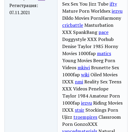
Sex Sex You Jizz Tube
ifty
Регистрация:
Mature Porn Worldsex
iezvu
07.11.2021
Dildo Movies PornHarmony
cricbattle
Masturbation
XXX SpankBang
pace
Doggystyle XXX Porhub
Denise Taylor 1985 Horny
Movies 1000fap
matics
Young Movies Beeg Porn
Videos
mkiwi
Brunette Sex
1000fap
wiki
Oiled Movies
IXXX
nmi
Reality Sex Teens
XXX Videos Penelope
Taylor 1984 Amateur Porn
1000fap
iezvu
Riding Movies
IXXX
stsir
Stockings Porn
Ujizz
troempires
Classroom
Porn GonzoXXX
vancedmaterials
Natural