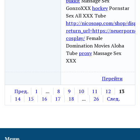
bukkit
Massage Sex
GonzoXXX
hockey
Pornstar
Sex All XXX Tube
http://nicosoap.com/shop/displ
return_url=https://neuerporno.
cosplay/
Female
Domination Movies Aloha
Tube
proxy
Massage Sex
XXX
Перейти
Пред.
1
...
8
9
10
11
12
13
14
15
16
17
18
...
26
След.
Меню