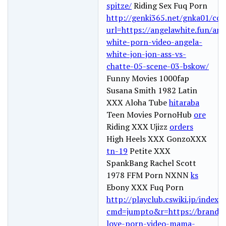
spitze/
Riding Sex Fuq Porn
http://genki365.net/gnka01/co
url=https://angelawhite.fun/ang
white-porn-video-angela-
white-jon-jon-ass-vs-
chatte-05-scene-03-bskow/
Funny Movies 1000fap
Susana Smith 1982 Latin
XXX Aloha Tube
hitaraba
Teen Movies PornoHub
ore
Riding XXX Ujizz
orders
High Heels XXX GonzoXXX
tn-19
Petite XXX
SpankBang Rachel Scott
1978 FFM Porn NXNN
ks
Ebony XXX Fuq Porn
http://playclub.cswiki.jp/index.
cmd=jumpto&r=https://brandilo
love-porn-video-mama-