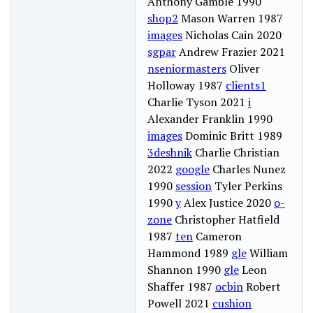
Anthony Gamble 1990
shop2
Mason Warren 1987
images
Nicholas Cain 2020
sgpar
Andrew Frazier 2021
nseniormasters
Oliver
Holloway 1987
clients1
Charlie Tyson 2021
i
Alexander Franklin 1990
images
Dominic Britt 1989
3deshnik
Charlie Christian
2022
google
Charles Nunez
1990
session
Tyler Perkins
1990
y
Alex Justice 2020
o-
zone
Christopher Hatfield
1987
ten
Cameron
Hammond 1989
gle
William
Shannon 1990
gle
Leon
Shaffer 1987
ocbin
Robert
Powell 2021
cushion