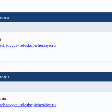
еводы
й
chtovyye-teleskopicheskiye.ru
еводы
ник
chtovyye-teleskopicheskiye.ru