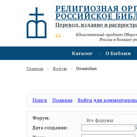
РЕЛИГИОЗНАЯ ОР
РОССИЙСКОЕ БИБ
Перевод, издание и распростр
Единственный предмет Обществ
России в большее у
Каталог
О Библии
Главная
Форум
Dennisfum
Поиск
Правила
Войти для комментиров
Форум:
Все форумы
Дата создания: