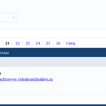
21
22
23
24
25
26
След.
еводы
й
chtovyye-teleskopicheskiye.ru