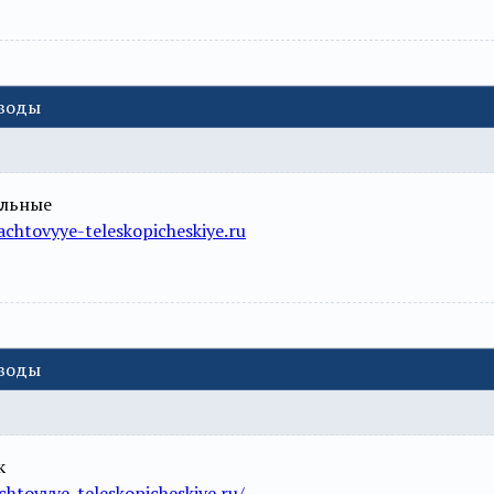
еводы
ельные
chtovyye-teleskopicheskiye.ru
еводы
к
htovyye-teleskopicheskiye.ru/