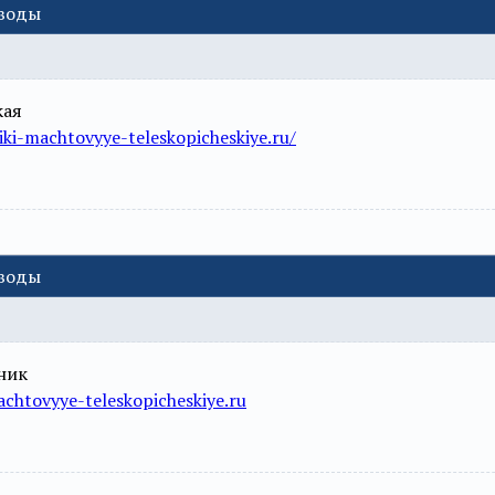
еводы
кая
ki-machtovyye-teleskopicheskiye.ru/
еводы
ник
chtovyye-teleskopicheskiye.ru