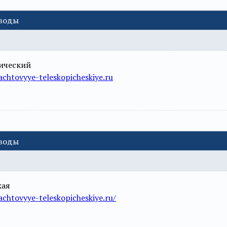
еводы
ический
chtovyye-teleskopicheskiye.ru
еводы
кая
chtovyye-teleskopicheskiye.ru/