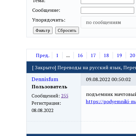
Тема:
Сообщение:
Упорядочить:
по сообщениям
Пред.
1
...
16
17
18
19
20
[
Закрыто
]
Переводы на русский язык, Пер
Dennisfum
09.08.2022 00:50:02
Пользователь
подъемник мачтовы
Сообщений:
255
https://podyemniki-ma
Регистрация:
08.08.2022