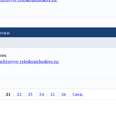
еводы
ник
chtovyye-teleskopicheskiye.ru/
21
22
23
24
25
26
След.