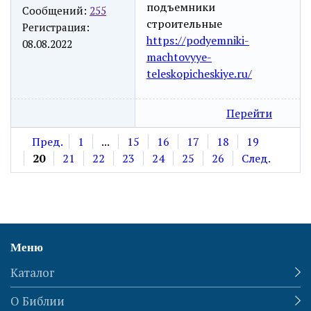
подъемники
Сообщений:
255
строительные
Регистрация:
https://podyemniki-
08.08.2022
machtovyye-
teleskopicheskiye.ru/
Перейти
Пред.
1
...
15
16
17
18
19
20
21
22
23
24
25
26
След.
Меню
Каталог
О Библии