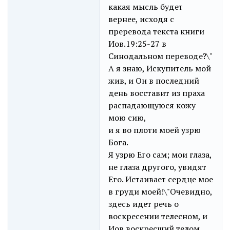
какая мысль будет
вернее, исходя с
преревода текста книги
Иов.19:25-27 в
Синодальном переводе?\"
А я знаю, Искупитель мой
жив, и Он в последний
день восставит из праха
распадающуюся кожу
мою сию,
и я во плоти моей узрю
Бога.
Я узрю Его сам; мои глаза,
не глаза другого, увидят
Его. Истаивает сердце мое
в груди моей!\"Очевидно,
здесь идет речь о
воскресении телесном, и
Иов воскресший телом