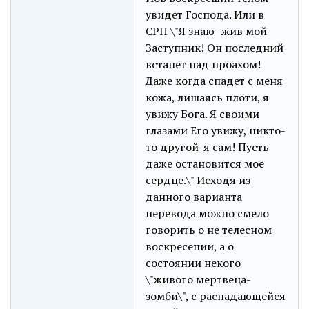
увидет Господа. Или в
СРП \"Я знаю- жив мой
Заступник! Он последний
встанет над проахом!
Даже когда спадет с меня
кожа, лишаясь плоти, я
увижу Бога. Я своими
глазами Его увижу, никто-
то другой-я сам! Пусть
даже остановится мое
сердце.\" Исходя из
данного варианта
перевода можно смело
говорить о не телесном
воскресении, а о
состоянии некого
\"живого мертвеца-
зомби\", с распадающейся