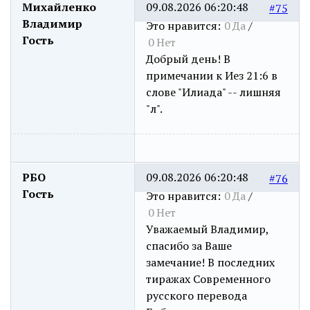
Михайленко
09.08.2026 06:20:48
#75
Владимир
Это нравится:
0
Да
/
Гость
0
Нет
Добрый день! В
примечании к Иез 21:6 в
слове "Илиада" -- лишняя
"л".
РБО
09.08.2026 06:20:48
#76
Гость
Это нравится:
0
Да
/
0
Нет
Уважаемый Владимир,
спасибо за Ваше
замечание! В последних
тиражах Современного
русского перевода