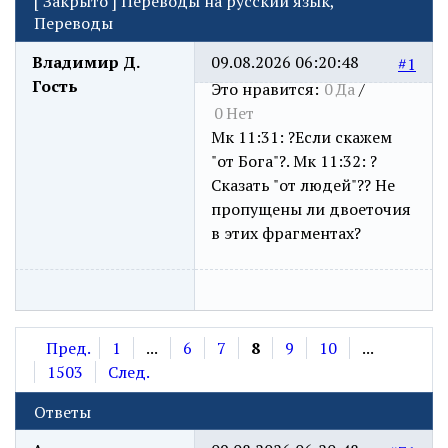
[
Закрыто
]
Переводы на русский язык,
Переводы
Владимир Д.
09.08.2026 06:20:48
#1
Гость
Это нравится:
0
Да
/
0
Нет
Мк 11:31: ?Если скажем
"от Бога"?. Мк 11:32: ?
Сказать "от людей"?? Не
пропущены ли двоеточия
в этих фрагментах?
Пред.
1
...
6
7
8
9
10
...
1503
След.
Ответы