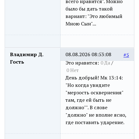
всего нравится". Можно
было бы дать такой
вариант: "Это любимый
Мною Сын"...
Владимир Д.
08.08.2026 08:53:08
#5
Гость
Это нравится:
0
Да
/
0
Нет
День добрый! Мк 13:14:
"Но когда увидите
"мерзость осквернения"
там, где ей быть не
должно"". В слове
"должно" не вполне ясно,
где поставить ударение.