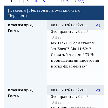
1
2
3
4
5
...
1503
След.
[
Закрыто
]
Переводы на русский язык,
Переводы
Владимир Д.
08.08.2026 08:53:08
#1
Гость
Это нравится:
0
Да
/
0
Нет
Мк 11:31: ?Если скажем
"от Бога"?. Мк 11:32: ?
Сказать "от людей"?? Не
пропущены ли двоеточия
в этих фрагментах?
Владимир Д.
08.08.2026 08:53:08
#2
Гость
Это нравится:
0
Да
/
0
Нет