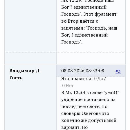
Мк 12:29: "Господь наш
Бог ? единственный
Господь". Этот фрагмент
во Втор даётся с
запятыми: "Господь, наш
Бог, ? единственный
Господь".
Владимир Д.
08.08.2026 08:53:08
#3
Гость
Это нравится:
0
Да
/
0
Нет
В Мк 12:34 в слове "умнО"
ударение поставлено на
последнем слоге. По
словарю Ожегова это
конечно же допустимый
вариант. Но