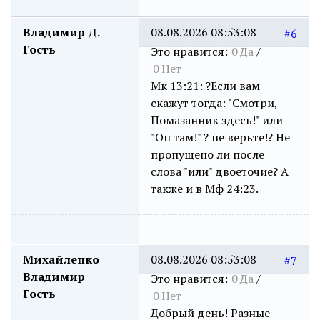
Владимир Д.
08.08.2026 08:53:08
#6
Гость
Это нравится:
0
Да
/
0
Нет
Мк 13:21: ?Если вам
скажут тогда: "Смотри,
Помазанник здесь!" или
"Он там!" ? не верьте!? Не
пропущено ли после
слова "или" двоеточие? А
также и в Мф 24:23.
Михайленко
08.08.2026 08:53:08
#7
Владимир
Это нравится:
0
Да
/
Гость
0
Нет
Добрый день! Разные