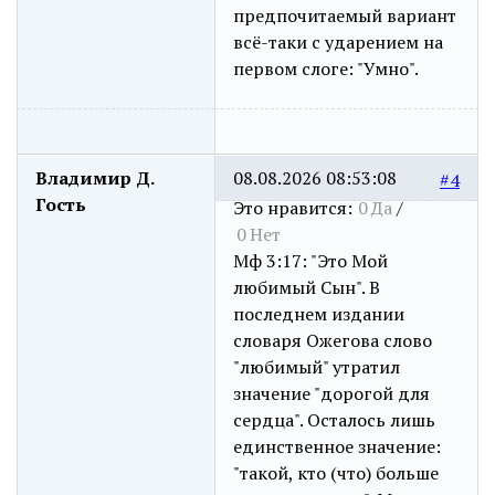
предпочитаемый вариант
всё-таки с ударением на
первом слоге: "Умно".
Владимир Д.
08.08.2026 08:53:08
#4
Гость
Это нравится:
0
Да
/
0
Нет
Мф 3:17: "Это Мой
любимый Сын". В
последнем издании
словаря Ожегова слово
"любимый" утратил
значение "дорогой для
сердца". Осталось лишь
единственное значение:
"такой, кто (что) больше