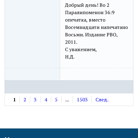
Добрый день! Во 2
Паралипоменон 36:9
опечатка, вместо
Восемнадцати напечатано
Восьми. Издание РВО,
2011.
С уважением,
Н.Д.
1
2
3
4
5
...
1503
След.