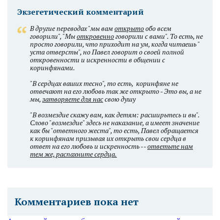
Экзегетический комментарий
В другие переводах "мы вам
открыто
обо всем
говорили", "Мы
откровенно
говорили с вами". То есть, не
просто говорили, что приходит на ум, когда читаешь "
уста отверсты", но Павел говорит о своей полной
откровенности и искренности в общении с
коринфянами.
"В сердцах ваших тесно", то есть, коринфяне не
отвечают на его любовь так же открыто - Это вы, а не
мы,
затворяете для нас
свою душу
"В возмездие скажу вам, как детям: расширьтесь и вы".
Слово "возмездие" здесь не наказание, а имеет значение
как бы "ответного жеста", то есть, Павел обращается
к коринфянам призывая их открыть свои сердца в
ответ на его любовь и искренность --
ответьте нам
тем же, распахните сердца.
Комментариев пока нет