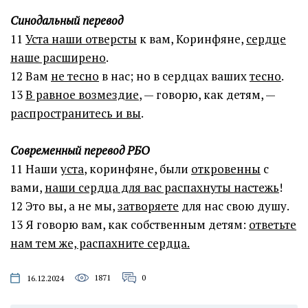
Синодальный перевод
11
Уста наши отверсты
к вам, Коринфяне,
сердце
наше расширено
.
12 Вам
не тесно
в нас; но в сердцах ваших
тесно
.
13
В равное возмездие
, — говорю, как детям, —
распространитесь и вы
.
Современный перевод РБО
11 Наши
уста
, кори‌нфяне, были
откровенны
с
вами,
наши сердца для вас распахнуты настежь
!
12 Это вы, а не мы,
затворяете
для нас свою душу.
13 Я говорю вам, как собственным детям:
ответьте
нам тем же, распахните сердца.
1871
0
16.12.2024