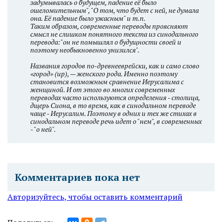
задумывалась о будущем, падение её было
ошеломительным", "О том, что будет с ней, не думала
она. Её падение было ужасным" и т.п.
Таким образом, современные переводы проясняют
смысл не слишком понятного текста из синодального
перевода:"он не помышлял о будущности своей и
поэтому необыкновенно унизился".
Названия городов по-древнееврейски, как и само слово
«город» (ир), — женского рода. Именно поэтому
становится возможным сравнение Иерусалима с
женщиной. И от этого во многих современных
переводах часто используются определения - столица,
дщерь Сиона, в то время, как в синодальном переводе
чаще - Иерусалим. Поэтому в одних и тех же стихах в
синодальном переводе речь идет о "нем", в современных
- "о ней".
Комментариев пока нет
Авторизуйтесь, чтобы оставить комментарий