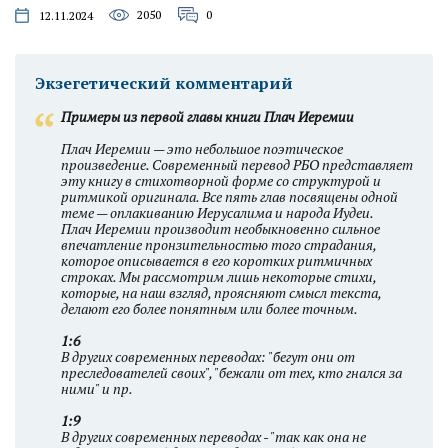
2050
0
12.11.2024
Экзегетический комментарий
Примеры из первой главы книги Плач Иеремии
Плач Иеремии — это небольшое поэтическое
произведение. Современный перевод РБО представляет
эту книгу в стихотворной форме со структурой и
ритмикой оригинала. Все пять глав посвящены одной
теме — оплакиванию Иерусалима и народа Иудеи.
Плач Иеремии производит необыкновенно сильное
впечатление пронзительностью того страдания,
которое описывается в его коротких ритмичных
строках. Мы рассмотрим лишь некоторые стихи,
которые, на наш взгляд, проясняют смысл текста,
делают его более понятным или более точным.
1:6
В других современных переводах: "бегут они от
преследователей своих", "бежали от тех, кто гнался за
ними" и пр.
1:9
В других современных переводах - "так как она не