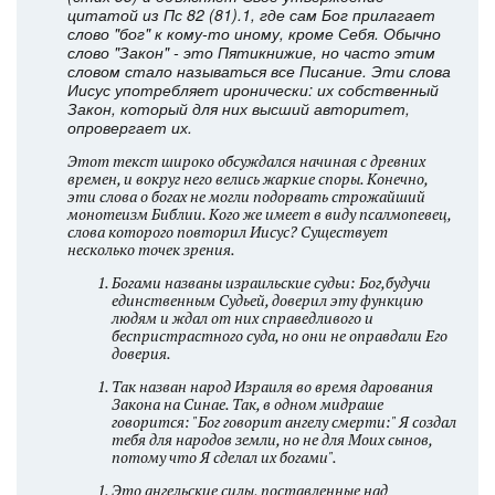
цитатой из Пс 82 (81).1, где сам Бог прилагает
слово "бог" к кому-то иному, кроме Себя. Обычно
слово "Закон" - это Пятикнижие, но часто этим
словом стало называться все Писание. Эти слова
Иисус употребляет иронически: их собственный
Закон, который для них высший авторитет,
опровергает их.
Этот текст широко обсуждался начиная с древних
времен, и вокруг него велись жаркие споры. Конечно,
эти слова о богах не могли подорвать строжайший
монотеизм Библии. Кого же имеет в виду псалмопевец,
слова которого повторил Иисус? Существует
несколько точек зрения.
Богами названы израильские судьи: Бог,будучи
единственным Судьей, доверил эту функцию
людям и ждал от них справедливого и
беспристрастного суда, но они не оправдали Его
доверия.
Так назван народ Израиля во время дарования
Закона на Синае. Так, в одном мидраше
говорится: "Бог говорит ангелу смерти:" Я создал
тебя для народов земли, но не для Моих сынов,
потому что Я сделал их богами".
Это ангельские силы, поставленные над