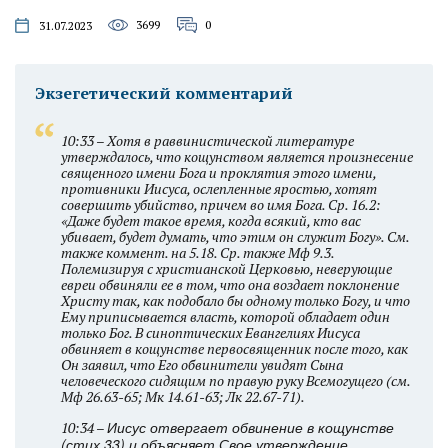
3699
0
31.07.2023
Экзегетический комментарий
10:33 – Хотя в раввинистической литературе
утверждалось, что кощунством является произнесение
священного имени Бога и проклятия этого имени,
противники Иисуса, ослепленные яростью, хотят
совершить убийство, причем во имя Бога. Ср. 16.2:
«Даже будет такое время, когда всякий, кто вас
убивает, будет думать, что этим он служит Богу». См.
также коммент. на 5.18. Ср. также Мф 9.3.
Полемизируя с христианской Церковью, неверующие
евреи обвиняли ее в том, что она воздает поклонение
Христу так, как подобало бы одному только Богу, и что
Ему приписывается власть, которой обладает один
только Бог. В синоптических Евангелиях Иисуса
обвиняет в кощунстве первосвященник после того, как
Он заявил, что Его обвинители увидят Сына
человеческого сидящим по правую руку Всемогущего (см.
Мф 26.63-65; Мк 14.61-63; Лк 22.67-71).
Иисус отвергает обвинение в кощунстве
10:34 –
(стих 33) и объясняет Свое утверждение