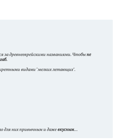
тся за древнееврейскими названиями. Чтобы
не
агаб.
онкретными видами "мелких летающих".
ыло для них привычным и даже
вкусным
...