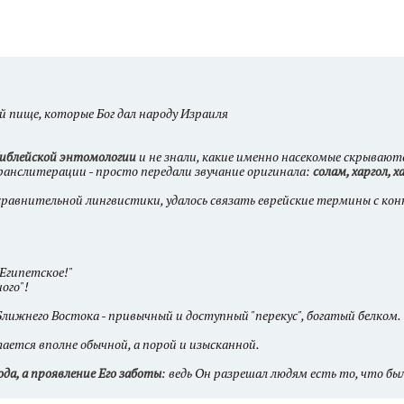
й пище, которые Бог дал народу Израиля
библейской энтомологии
и не знали, какие именно насекомые скрываю
ранслитерации - просто передали звучание оригинала:
солам, харгол, х
и сравнительной лингвистики, удалось связать еврейские термины с к
Египетское!"
ного"!
Ближнего Востока - привычный и доступный "перекус", богатый белком.
ется вполне обычной, а порой и изысканной.
ода, а проявление Его заботы
: ведь Он разрешал людям есть то, что б