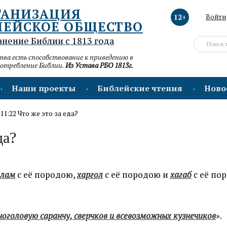
ГАНИЗАЦИЯ
12+
Войти
ЛЕЙСКОЕ ОБЩЕСТВО
анение Библии с 1813 года
а есть способствование к приведению в
потребление Библии.
Из Устава РБО 1813г.
Наши проекты
Библейские чтения
Ново
11:22 Что же это за еда?
да?
олам
с её породою,
харгол
с её породою и
хагаб
с её по
ноголовую саранчу, сверчков и всевозможных кузнечиков
».