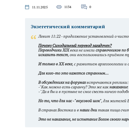
1134
0
11.11.2025
Экзегетический комментарий
Левит 11:22 - продолжение установлений о чисто
Почему Синодальный перевод загадочен?
Переводчики XIX
века не имели
справочников по 
исказить текст
, они воспользовались приёмом т
И только в XX веке
, с развитием археозоологии 
Для кого-то это кажется странным…
В обсуждениях на форумах
встречаются реплики:
-"Как можно есть саранчу? Это же как
наказание
- "Да я бы и в пустыне не смог съесть ничего подоб
Но то, что для нас - "вкусовой шок"
, для жителей 
В странах Востока и в
наши дни
такая пища счита
Это не наказание, не испытание Богом своего нар