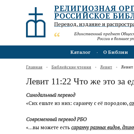
РЕЛИГИОЗНАЯ ОР
РОССИЙСКОЕ БИБ
Перевод, издание и распростр
Единственный предмет Обществ
России в большее у
Каталог
О Библии
Главная
Библейские чтения
Левит
Левит 
Левит 11:22 Что же это за е
Синодальный перевод
«Сих ешьте из них: саранчу с её породою,
с
Современный перевод РБО
«…вы можете есть
саранчу разных видов, длин