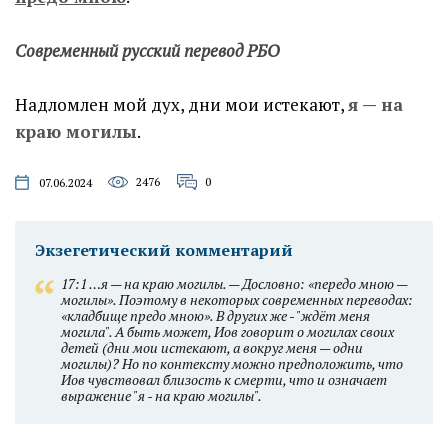
Современный русский перевод РБО
Надломлен мой дух, дни мои истекают,
я — на
краю могилы
.
2476
0
07.06.2024
Экзегетический комментарий
17:1 …я — на краю могилы. — Дословно: «передо мною —
могилы». Поэтому в некоторых современных переводах:
«кладбище предо мною». В других же - "ждёт меня
могила". А быть может, Иов говорит о могилах своих
детей (дни мои истекают, а вокруг меня — одни
могилы)? Но по контексту можно предположить, что
Иов чувствовал близость к смерти, что и означает
выражение "я - на краю могилы".