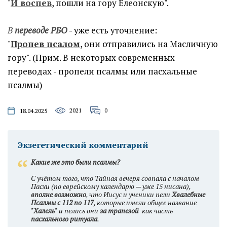
"
И воспев
, пошли на гору Елеонскую".
В
переводе РБО
- уже есть уточнение:
"
Пропев псалом
, они отправились на Масличную
гору". (Прим. В некоторых современных
переводах - пропели псалмы или пасхальные
псалмы)
2021
0
18.04.2025
Экзегетический комментарий
Какие же это были псалмы?
С учётом того, что Тайная вечеря совпала с началом
Пасхи (по еврейскому календарю — уже 15 нисана),
вполне возможно
, что Иисус и ученики пели
Хвалебные
Псалмы
с 112 по 117
, которые имели общее название
"Халель"
и пелись они
за трапезой
как часть
пасхального ритуала
.