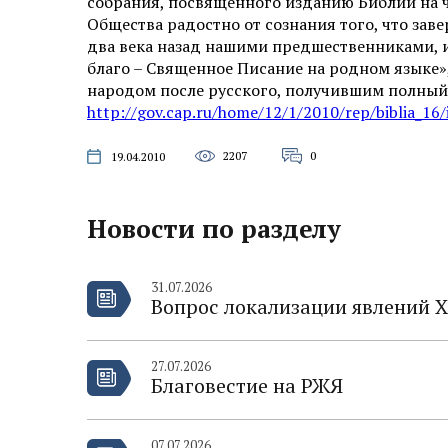
собрания, посвященного изданию Библии на 
Общества радостно от сознания того, что зав
два века назад нашими предшественниками, и
благо – Священное Писание на родном языке
народом после русского, получившим полный
http://gov.cap.ru/home/12/1/2010/rep/biblia_16
2207
0
19.04.2010
Новости по разделу
31.07.2026
Вопрос локализации явлений Х
27.07.2026
Благовестие на РЖЯ
07.07.2026