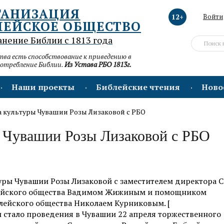
ГАНИЗАЦИЯ
12+
Войти
ЛЕЙСКОЕ ОБЩЕСТВО
анение Библии с 1813 года
а есть способствование к приведению в
потребление Библии.
Из Устава РБО 1813г.
Наши проекты
Библейские чтения
Ново
а культуры Чувашии Розы Лизаковой с РБО
ы Чувашии Розы Лизаковой с РБО
туры Чувашии Розы Лизаковой с заместителем директора С
лейского общества Вадимом Жижиным и помощником
лейского общества Николаем Курниковым. [
чи стало проведения в Чувашии 22 апреля торжественного