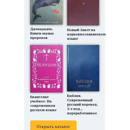
Двенадцать.
Новый Завет на
Книги малых
церковнославянском
пророков
языке
Библия.
Евангелие
Современный
учебное. На
русский перевод.
современном
3-е изд.,
русском языке
переработанное
Открыть каталог