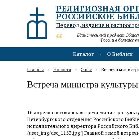
РЕЛИГИОЗНАЯ ОР
РОССИЙСКОЕ БИБ
Перевод, издание и распростр
Единственный предмет Обществ
России в большее у
Каталог
О Библии
Главная
Новости
О нас
Встреча министр
Встреча министра культур
16 апреля состоялась встреча министра куль
Петербургского отделения Российского Биб
исполнительного директора Российского Биб
/user_img/dsc_1153.jpg ] Главной темой встре