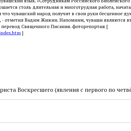
чувашский язык. «Сотрудникам Российского Библейского
ершается столь длительная и многотрудная работа, начат
 что чувашский народ получит в свои руки бесценное ду
», - отметил Вадим Жижин. Напомним, чуваши являются 
 перевод Священного Писания. фоторепортаж [
/index.htm
]
риста Воскресшего (явления с первого по четв