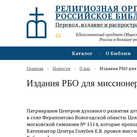
РЕЛИГИОЗНАЯ ОР
РОССИЙСКОЕ БИБ
Перевод, издание и распростр
Единственный предмет Обществ
России в большее у
Каталог
О Библии
Главная
Новости
О нас
Издания РБО для
Издания РБО для миссионер
Патриаршим Центром духовного развития дете
в село Ферапонтово Вологодской области. Це
московской гимназии № 1514, которые прохо
Катехизатор Центра Голубев Е.В. провел мис