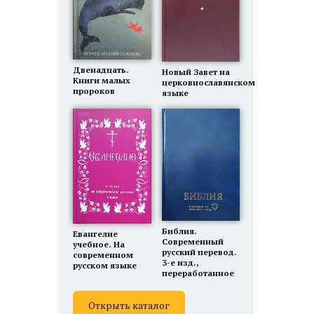
Двенадцать.
Новый Завет на
Книги малых
церковнославянском
пророков
языке
Библия.
Евангелие
Современный
учебное. На
русский перевод.
современном
3-е изд.,
русском языке
переработанное
Открыть каталог