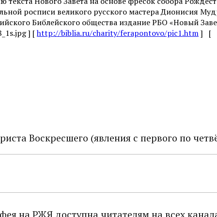
ю текста Нового Завета на основе фресок собора Рождест
ьной росписи великого русского мастера Дионисия Муд
ийского Библейского общества издание РБО «Новый Заве
1s.jpg ] [
http://biblia.ru/charity/ferapontovo/pic1.htm
] [
риста Воскресшего (явления с первого по четв
тфея на РЖЯ доступна читателям на всех канал