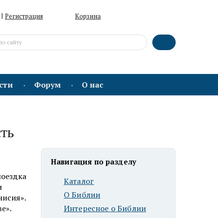
|
Регистрация
Корзина
сти
Форум
О нас
сть
Навигация по разделу
поездка
Каталог
и
О Библии
нисия».
е».
Интересное о Библии