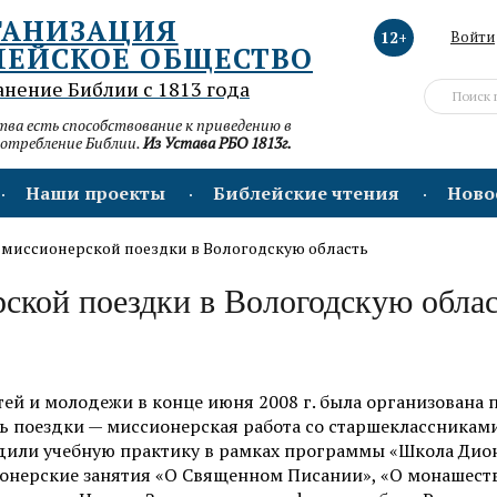
ГАНИЗАЦИЯ
12+
Войти
ЛЕЙСКОЕ ОБЩЕСТВО
анение Библии с 1813 года
а есть способствование к приведению в
потребление Библии.
Из Устава РБО 1813г.
Наши проекты
Библейские чтения
Ново
 миссионерской поездки в Вологодскую область
ской поездки в Вологодскую обла
й и молодежи в конце июня 2008 г. была организована 
ль поездки — миссионерская работа со старшеклассникам
дили учебную практику в рамках программы «Школа Дио
сионерские занятия «О Священном Писании», «О монашеств