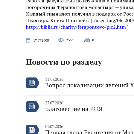
Работал факультатив по изучению и понимани
Богородицы Ферапонтова монастыря — уникал
Каждый гимназист получил в подарок от Росс
Псалтирь. Книга Притчей». [ /user_img/06_2008_
http://biblia.ru/charity/ferapontovo/pic2.htm
]
2353
0
17.07.2008
Новости по разделу
31.07.2026
Вопрос локализации явлений Х
27.07.2026
Благовестие на РЖЯ
07.07.2026
Первая глава Евангелия от Ма