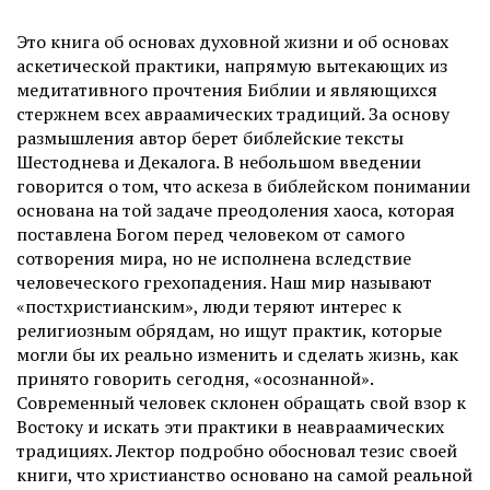
Это книга об основах духовной жизни и об основах
аскетической практики, напрямую вытекающих из
медитативного прочтения Библии и являющихся
стержнем всех авраамических традиций. За основу
размышления автор берет библейские тексты
Шестоднева и Декалога. В небольшом введении
говорится о том, что аскеза в библейском понимании
основана на той задаче преодоления хаоса, которая
поставлена Богом перед человеком от самого
сотворения мира, но не исполнена вследствие
человеческого грехопадения. Наш мир называют
«постхристианским», люди теряют интерес к
религиозным обрядам, но ищут практик, которые
могли бы их реально изменить и сделать жизнь, как
принято говорить сегодня, «осознанной».
Современный человек склонен обращать свой взор к
Востоку и искать эти практики в неавраамических
традициях. Лектор подробно обосновал тезис своей
книги, что христианство основано на самой реальной