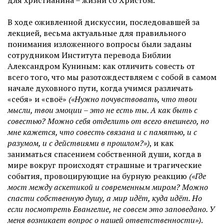
для христианина – жизни со Христом.
В ходе оживленной дискуссии, последовавшей за
лекцией, весьма актуальные для правильного
понимания изложенного вопросы были заданы
сотрудником Института перевода Библии
Александром Куниным: как отличить совесть от
всего того, что мы разотождествляем с собой в самом
начале духовного пути, когда учимся различать
«себя» и «своё»
(«Нужно почувствовать, что твои
мысли, твои эмоции – это не есть ты. А как быть с
совестью? Можно себя отделить от всего внешнего, но
мне кажется, что совесть связана и с памятью, и с
разумом, и с действиями в прошлом?»)
, и как
заниматься спасением собственной души, когда в
мире вокруг происходят страшные и трагические
события, провоцирующие на бурную реакцию
(«Где
мост между аскетикой и современным миром? Можно
спасти собственную душу, а мир идёт, куда идёт. Но
если посмотреть Евангелие, не совсем это заповедано. У
меня возникает вопрос о нашей ответственности»)
.