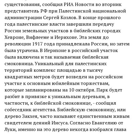
существования, сообщил РИА Новости во вторник
представитель РФ при Палестинской национальной
администрации Сергей Козлов. В конце прошлого
года палестинские власти завершили передачу
России земельных участков в библейских городах
Хевроне, Вифлееме и Иерихоне. Эта земля до
революции 1917 года принадлежала России, но затем
была утрачена. В Иерихоне в российский участок
была включена и так называемая библейская
смоковница. Уникальный для палестинских
территорий комплекс площадью в тысячу
квадратных метров будет возведен на российском
участке к основным юбилейным торжествам,
которые запланированы на 10 октября. Парк будет
разбит в привязке к уникальным деревьям, в
частности, к библейской смоковнице, - сообщил
собеседник агентства. Библейскую смоковницу, или
дерево Закхея, часто называют единственным живым
свидетелем деяний Иисуса. Согласно Евангелию от
Луки, именно на это дерево некогда взобрался глава