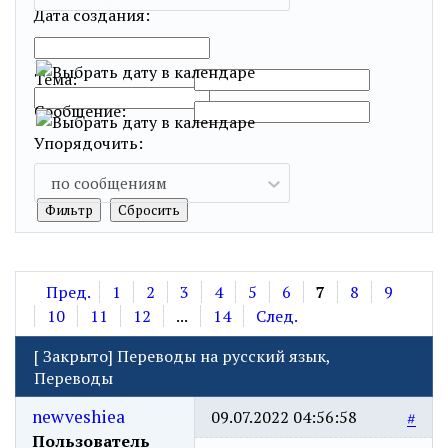
Дата создания:
…
Тема:
Сообщение:
Упорядочить:
по сообщениям
Пред.
1
2
3
4
5
6
7
8
9
10
11
12
...
14
След.
[
Закрыто
]
Переводы на русский язык,
Переводы
newveshiea
09.07.2022 04:56:58
#
Пользователь