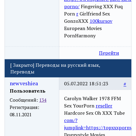
porno/
Fingering XXX Fuq
Porn
r
Girlfriend Sex
GonzoXXX
100kursov
European Movies
PornHarmony
Перейти
[
Закрыто
]
Переводы на русский язык,
Переводы
newveshiea
05.07.2022 18:51:23
#
Пользователь
Carolyn Walker 1978 FFM
Сообщений:
134
Sex YourPorn
reseller
Регистрация:
Hardcore Sex Oh XXX Tube
08.11.2021
com/?
jumplink=https://topxxxpornvid
Doggystyle Movies