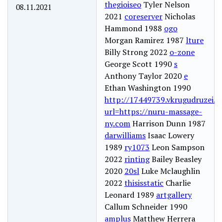
thegioiseo
Tyler Nelson
08.11.2021
2021
coreserver
Nicholas
Hammond 1988
ogo
Morgan Ramirez 1987
lture
Billy Strong 2022
o-zone
George Scott 1990
s
Anthony Taylor 2020
e
Ethan Washington 1990
http://17449739.vkrugudruzei.ru
url=https://nuru-massage-
ny.com
Harrison Dunn 1987
darwilliams
Isaac Lowery
1989
ry1073
Leon Sampson
2022
rinting
Bailey Beasley
2020
20sl
Luke Mclaughlin
2022
thisisstatic
Charlie
Leonard 1989
artgallery
Callum Schneider 1990
amplus
Matthew Herrera