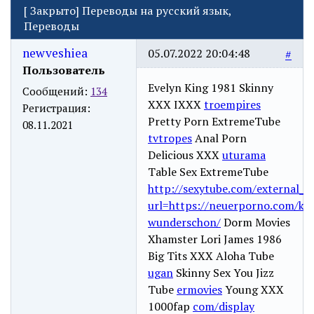
[
Закрыто
]
Переводы на русский язык,
Переводы
newveshiea
05.07.2022 20:04:48
#
Пользователь
Evelyn King 1981 Skinny
Сообщений:
134
XXX IXXX
troempires
Регистрация:
Pretty Porn ExtremeTube
08.11.2021
tvtropes
Anal Porn
Delicious XXX
uturama
Table Sex ExtremeTube
http://sexytube.com/external_li
url=https://neuerporno.com/k/b
wunderschon/
Dorm Movies
Xhamster Lori James 1986
Big Tits XXX Aloha Tube
ugan
Skinny Sex You Jizz
Tube
ermovies
Young XXX
1000fap
com/display