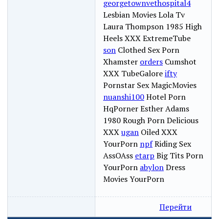
georgetownvethospital4
Lesbian Movies Lola Tv
Laura Thompson 1985 High
Heels XXX ExtremeTube
son
Clothed Sex Porn
Xhamster
orders
Cumshot
XXX TubeGalore
ifty
Pornstar Sex MagicMovies
nuanshi100
Hotel Porn
HqPorner Esther Adams
1980 Rough Porn Delicious
XXX
ugan
Oiled XXX
YourPorn
npf
Riding Sex
AssOAss
etarp
Big Tits Porn
YourPorn
abylon
Dress
Movies YourPorn
Перейти