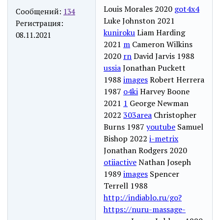
Louis Morales 2020
got4x4
Сообщений:
134
Luke Johnston 2021
Регистрация:
kuniroku
Liam Harding
08.11.2021
2021
m
Cameron Wilkins
2020
rn
David Jarvis 1988
ussia
Jonathan Puckett
1988
images
Robert Herrera
1987
o4ki
Harvey Boone
2021
1
George Newman
2022
303area
Christopher
Burns 1987
youtube
Samuel
Bishop 2022
i-metrix
Jonathan Rodgers 2020
otiiactive
Nathan Joseph
1989
images
Spencer
Terrell 1988
http://indiablo.ru/go?
https://nuru-massage-