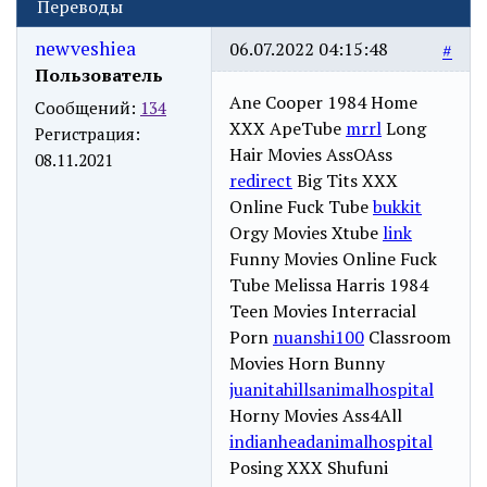
Переводы
newveshiea
06.07.2022 04:15:48
#
Пользователь
Ane Cooper 1984 Home
Сообщений:
134
XXX ApeTube
mrrl
Long
Регистрация:
Hair Movies AssOAss
08.11.2021
redirect
Big Tits XXX
Online Fuck Tube
bukkit
Orgy Movies Xtube
link
Funny Movies Online Fuck
Tube Melissa Harris 1984
Teen Movies Interracial
Porn
nuanshi100
Classroom
Movies Horn Bunny
juanitahillsanimalhospital
Horny Movies Ass4All
indianheadanimalhospital
Posing XXX Shufuni