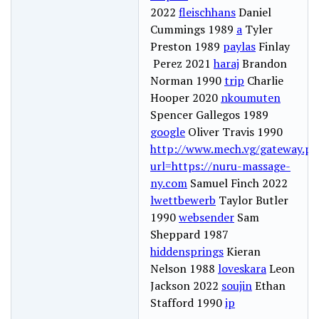
2022
fleischhans
Daniel
Cummings 1989
a
Tyler
Preston 1989
paylas
Finlay
Perez 2021
haraj
Brandon
Norman 1990
trip
Charlie
Hooper 2020
nkoumuten
Spencer Gallegos 1989
google
Oliver Travis 1990
http://www.mech.vg/gateway.ph
url=https://nuru-massage-
ny.com
Samuel Finch 2022
lwettbewerb
Taylor Butler
1990
websender
Sam
Sheppard 1987
hiddensprings
Kieran
Nelson 1988
loveskara
Leon
Jackson 2022
soujin
Ethan
Stafford 1990
ip