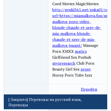
Coed Movies MagicMovies
http://genki365.net/gnka01/co
url=https://miamalkova.fun/mia
malkova-porn-video-
blonde-chaude-et-sexy-de-
mia-malkova-blonde-
chaude-et-sexy-de-mia-
malkova-jouant/
Massage
Porn XMXX
matics
Girlfriend Sex Porhub
myoresearch
Club Porn
Beauty Girl Sex
proxy
Horny Porn Tube Ixxx
Перейти
[
Закрыто
]
Переводы на русский язык,
Переводы