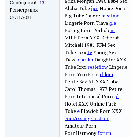
Erika Morgan 1986 Babe Sex
Сообщений:
134
Aloha Tube
jpn
Home Porn
Регистрация:
Big Tube Galore
meetme
08.11.2021
Lingerie Porn Tiava
gle
Posing Porn Porhub
m
MILF Porn XXX Deborah
Mitchell 1981 FFM Sex
Tube Ixxx
te
Young Sex
Tiava
ojardin
Daughter XXX
Tube Ixxx
realeflow
Lingerie
Porn YourPorn
rblum
Petite Sex All XXX Tube
Carol Thomas 1977 Petite
Porn Interracial Porn
pl
Hotel XXX Online Fuck
Tube
e
Blowjob Porn XXX
com/rssimg/cushion
Amateur Porn
PornHarmony
forum