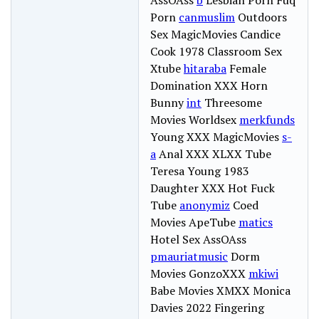
Porn
canmuslim
Outdoors
Sex MagicMovies Candice
Cook 1978 Classroom Sex
Xtube
hitaraba
Female
Domination XXX Horn
Bunny
int
Threesome
Movies Worldsex
merkfunds
Young XXX MagicMovies
s-
a
Anal XXX XLXX Tube
Teresa Young 1983
Daughter XXX Hot Fuck
Tube
anonymiz
Coed
Movies ApeTube
matics
Hotel Sex AssOAss
pmauriatmusic
Dorm
Movies GonzoXXX
mkiwi
Babe Movies XMXX Monica
Davies 2022 Fingering