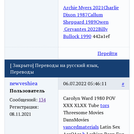
Archie Myers 2021
Charlie
Dixon 1987
Callum
Sheppard 1989
Owen
Cervantes 2022
Billy
Bullock 1990
442a1ef
Перейти
[
Закрыто
]
Переводы на русский язык,
Переводы
newveshiea
06.07.2022 05:46:11
#
Пользователь
Carolyn Ward 1980 POV
Сообщений:
134
XXX XLXX Tube
tors
Регистрация:
Threesome Movies
08.11.2021
DansMovies
vancedmaterials
Latin Sex
AssOAss
b
Lesbian Porn Fuq