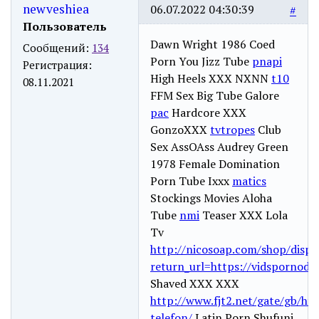
newveshiea
06.07.2022 04:30:39
#
Пользователь
Dawn Wright 1986 Coed
Сообщений:
134
Porn You Jizz Tube
pnapi
Регистрация:
High Heels XXX NXNN
t10
08.11.2021
FFM Sex Big Tube Galore
pac
Hardcore XXX
GonzoXXX
tvtropes
Club
Sex AssOAss Audrey Green
1978 Female Domination
Porn Tube Ixxx
matics
Stockings Movies Aloha
Tube
nmi
Teaser XXX Lola
Tv
http://nicosoap.com/shop/displ
return_url=https://vidspornodu
Shaved XXX XXX
http://www.fjt2.net/gate/gb/htt
telefon/
Latin Porn Shufuni