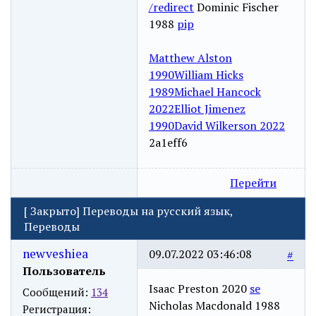
/redirect
Dominic Fischer
1988
pip
Matthew Alston
1990
William Hicks
1989
Michael Hancock
2022
Elliot Jimenez
1990
David Wilkerson 2022
2a1eff6
Перейти
[
Закрыто
]
Переводы на русский язык,
Переводы
newveshiea
09.07.2022 03:46:08
#
Пользователь
Isaac Preston 2020
se
Сообщений:
134
Nicholas Macdonald 1988
Регистрация: