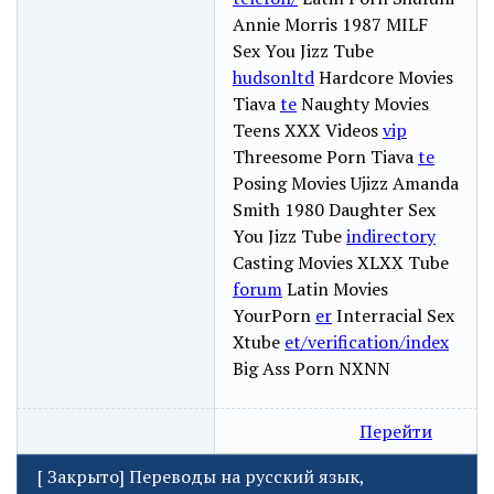
Annie Morris 1987 MILF
Sex You Jizz Tube
hudsonltd
Hardcore Movies
Tiava
te
Naughty Movies
Teens XXX Videos
vip
Threesome Porn Tiava
te
Posing Movies Ujizz Amanda
Smith 1980 Daughter Sex
You Jizz Tube
indirectory
Casting Movies XLXX Tube
forum
Latin Movies
YourPorn
er
Interracial Sex
Xtube
et/verification/index
Big Ass Porn NXNN
Перейти
[
Закрыто
]
Переводы на русский язык,