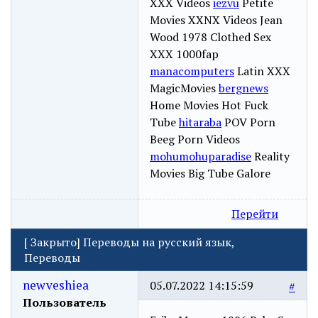
XXX Videos
iezvu
Petite
Movies XXNX Videos Jean
Wood 1978 Clothed Sex
XXX 1000fap
manacomputers
Latin XXX
MagicMovies
bergnews
Home Movies Hot Fuck
Tube
hitaraba
POV Porn
Beeg Porn Videos
mohumohuparadise
Reality
Movies Big Tube Galore
Перейти
[
Закрыто
]
Переводы на русский язык,
Переводы
newveshiea
05.07.2022 14:15:59
#
Пользователь