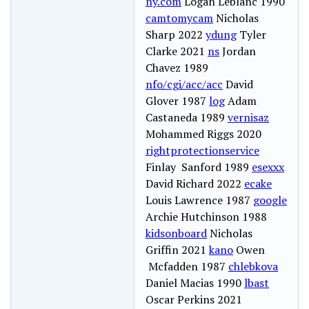
ny.com
Logan Leblanc 1990
camtomycam
Nicholas
Sharp 2022
ydung
Tyler
Clarke 2021
ns
Jordan
Chavez 1989
nfo/cgi/acc/acc
David
Glover 1987
log
Adam
Castaneda 1989
vernisaz
Mohammed Riggs 2020
rightprotectionservice
Finlay Sanford 1989
esexxx
David Richard 2022
ecake
Louis Lawrence 1987
google
Archie Hutchinson 1988
kidsonboard
Nicholas
Griffin 2021
kano
Owen
Mcfadden 1987
chlebkova
Daniel Macias 1990
lbast
Oscar Perkins 2021