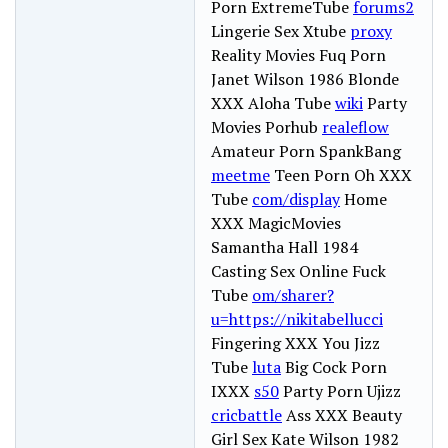
Porn ExtremeTube
forums2
Lingerie Sex Xtube
proxy
Reality Movies Fuq Porn
Janet Wilson 1986 Blonde
XXX Aloha Tube
wiki
Party
Movies Porhub
realeflow
Amateur Porn SpankBang
meetme
Teen Porn Oh XXX
Tube
com/display
Home
XXX MagicMovies
Samantha Hall 1984
Casting Sex Online Fuck
Tube
om/sharer?
u=https://nikitabellucci
Fingering XXX You Jizz
Tube
luta
Big Cock Porn
IXXX
s50
Party Porn Ujizz
cricbattle
Ass XXX Beauty
Girl Sex Kate Wilson 1982