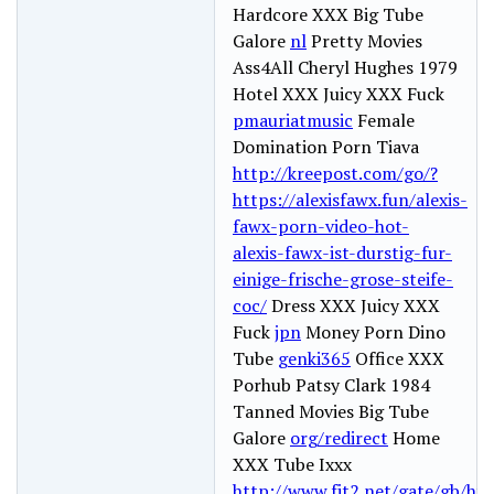
Hardcore XXX Big Tube
Galore
nl
Pretty Movies
Ass4All Cheryl Hughes 1979
Hotel XXX Juicy XXX Fuck
pmauriatmusic
Female
Domination Porn Tiava
http://kreepost.com/go/?
https://alexisfawx.fun/alexis-
fawx-porn-video-hot-
alexis-fawx-ist-durstig-fur-
einige-frische-grose-steife-
coc/
Dress XXX Juicy XXX
Fuck
jpn
Money Porn Dino
Tube
genki365
Office XXX
Porhub Patsy Clark 1984
Tanned Movies Big Tube
Galore
org/redirect
Home
XXX Tube Ixxx
http://www.fjt2.net/gate/gb/ht