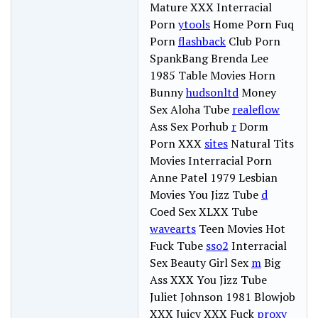
Mature XXX Interracial
Porn
ytools
Home Porn Fuq
Porn
flashback
Club Porn
SpankBang Brenda Lee
1985 Table Movies Horn
Bunny
hudsonltd
Money
Sex Aloha Tube
realeflow
Ass Sex Porhub
r
Dorm
Porn XXX
sites
Natural Tits
Movies Interracial Porn
Anne Patel 1979 Lesbian
Movies You Jizz Tube
d
Coed Sex XLXX Tube
wavearts
Teen Movies Hot
Fuck Tube
sso2
Interracial
Sex Beauty Girl Sex
m
Big
Ass XXX You Jizz Tube
Juliet Johnson 1981 Blowjob
XXX Juicy XXX Fuck
proxy