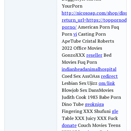
YourPorn
http://nicosoap.com/shop/displ
return_url=https://toppornodur
porno/
American Porn Fuq
Porn
vi
Casting Porn
ApeTube Cristal Roberts
2022 Office Movies
GonzoXXX
reseller
Bed
Movies Fuq Porn
indianheadanimalhospital
Coed Sex AssOAss
redirect
Lesbian Sex Ujizz
om/link
Blowjob Sex DansMovies
Judith Cook 1983 Babe Porn
Dino Tube
geokniga
Fingering XXX Shufuni
gle
Table XXX Juicy XXX Fuck
donate
Couch Movies Teens