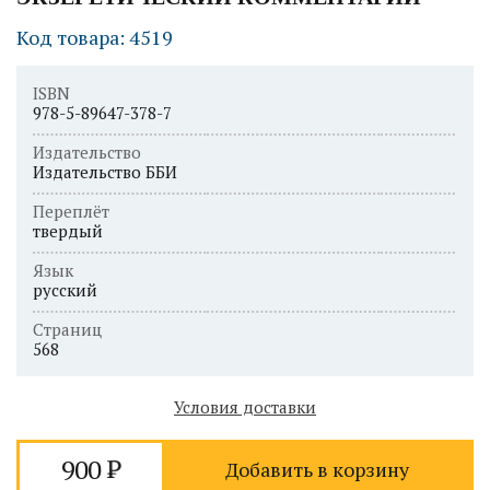
Код товара: 4519
ISBN
978-5-89647-378-7
Издательство
Издательство ББИ
Переплёт
твердый
Язык
русский
Страниц
568
Условия доставки
900
Добавить в корзину