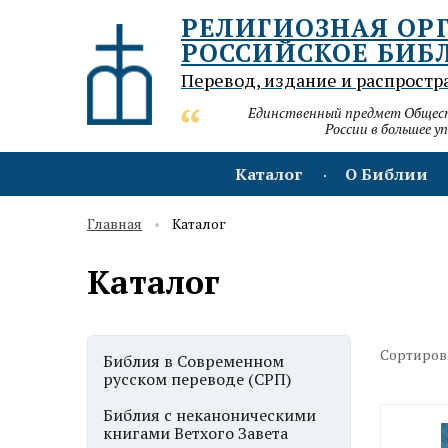
РЕЛИГИОЗНАЯ ОР
РОССИЙСКОЕ БИБ
Перевод, издание и распростр
Единственный предмет Обществ
России в большее у
Каталог
О Библии
Главная
Каталог
Каталог
Сортиров
Библия в Современном
русском переводе (СРП)
Библия с неканоническими
книгами Ветхого Завета