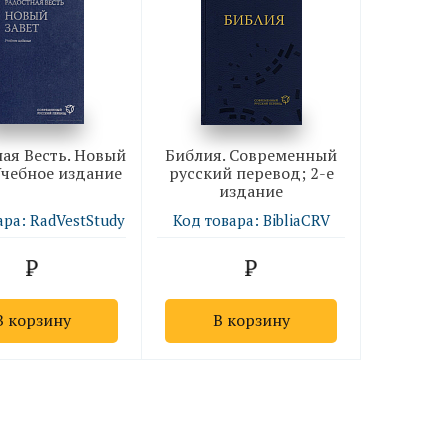
ая Весть. Новый
Библия. Современный
Учебное издание
русский перевод; 2-е
издание
ара: RadVestStudy
Код товара: BibliaCRV
В корзину
В корзину