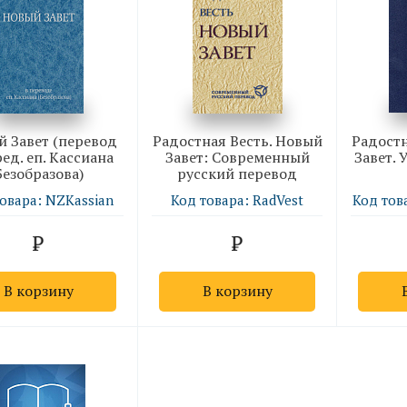
 Завет (перевод
Радостная Весть. Новый
Радостн
ед. еп. Кассиана
Завет: Современный
Завет. 
Безобразова)
русский перевод
овара: NZKassian
Код товара: RadVest
Код тов
В корзину
В корзину