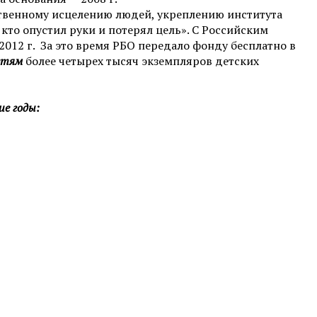
ственному исцелению людей, укреплению института
 кто опустил руки и потерял цель». С Российским
012 г. За это время РБО передало фонду бесплатно в
етям
более четырех тысяч экземпляров детских
е годы: