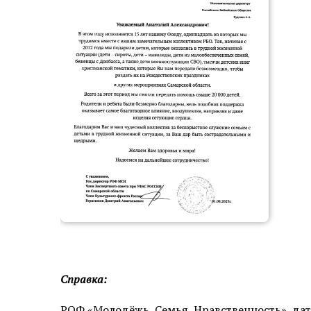
Справка:
РОФ «Молодёжь, Семья, Нравственность», дата