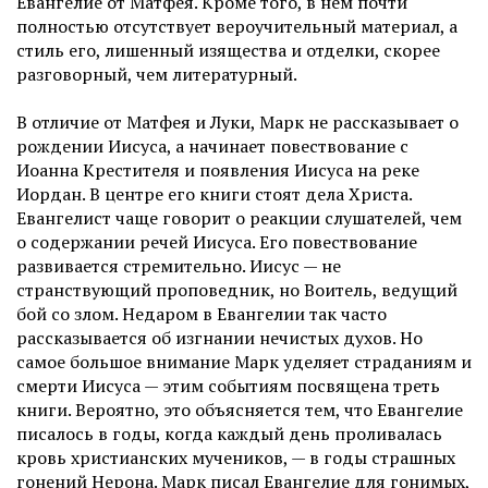
Евангелие от Матфея. Кроме того, в нем почти
полностью отсутствует вероучительный материал, а
стиль его, лишенный изящества и отделки, скорее
разговорный, чем литературный.
В отличие от Матфея и Луки, Марк не рассказывает о
рождении Иисуса, а начинает повествование с
Иоанна Крестителя и появления Иисуса на реке
Иордан. В центре его книги стоят дела Христа.
Евангелист чаще говорит о реакции слушателей, чем
о содержании речей Иисуса. Его повествование
развивается стремительно. Иисус — не
странствующий проповедник, но Воитель, ведущий
бой со злом. Недаром в Евангелии так часто
рассказывается об изгнании нечистых духов. Но
самое большое внимание Марк уделяет страданиям и
смерти Иисуса — этим событиям посвящена треть
книги. Вероятно, это объясняется тем, что Евангелие
писалось в годы, когда каждый день проливалась
кровь христианских мучеников, — в годы страшных
гонений Нерона. Марк писал Евангелие для гонимых,