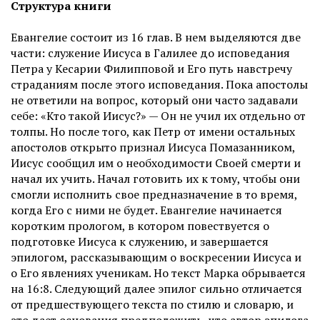
С
труктура книги
Евангелие состоит из 16 глав. В нем выделяются две
части: служение Иисуса в Галилее до исповедания
Петра у Кесарии Филипповой и Его путь навстречу
страданиям после этого исповедания. Пока апостолы
не ответили на вопрос, который они часто задавали
себе: «Кто такой Иисус?» — Он не учил их отдельно от
толпы. Но после того, как Петр от имени остальных
апостолов открыто признал Иисуса Помазанником,
Иисус сообщил им о необходимости Своей смерти и
начал их учить. Начал готовить их к тому, чтобы они
смогли исполнить свое предназначение в то время,
когда Его с ними не будет. Евангелие начинается
коротким прологом, в котором повествуется о
подготовке Иисуса к служению, и завершается
эпилогом, рассказывающим о воскресении Иисуса и
о Его явлениях ученикам. Но текст Марка обрывается
на 16:8. Следующий далее эпилог сильно отличается
от предшествующего текста по стилю и словарю, и