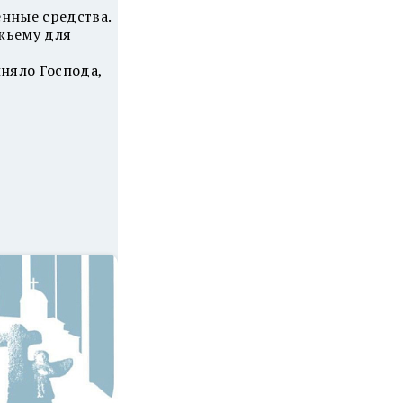
енные средства.
ожьему для
няло Господа,