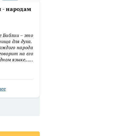
 - народам
Во свете
Господнем.
Библия для
слепых
«Я свет пришел в мир,
 Библии – это
чтобы всякий верующий в
пища для духа.
Меня не оставался во
аждого народа
тьме»
Ин 12:46
говорит на его
дном языке......
Христиане знают о том, у
кого...
Подробнее
ее