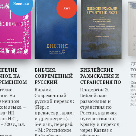
Новинка
Хит
Д
НГЕЛИЕ
БИБЛИЯ.
БИБЛЕЙСКИЕ
Г
БНОЕ. НА
СОВРЕМЕННЫЙ
РАЗЫСКАНИЯ И
К
ОМ
РЕМЕННОМ
РУССКИЙ
СТРАНСТВИЯ ПО
П
Со
Де
СКОМ ЯЗЫКЕ
ПЕРЕВОД. 3-Е
РОССИИ,
И
гелие
Библия.
Гендерсон Э.
кни
ИЗД.,
ВКЛЮЧАЯ
Э
ис
ное. На
Современный
Библейские
эс
ПЕРЕРАБОТАННОЕ
ПУТЕШЕСТВИЕ
ременном
русский перевод:
разыскания и
биб
М.:
ПО КРЫМУ И
ком языке. –
(Пер. с
странствия по
ПЕРЕХОД ЧЕРЕЗ
ва: ИП
древнеевр., арам.
России, включая
ров Н.С.,
и древнегреч.). –
КАВКАЗ
путешествие по
 – 320 с., ил.
3-е изд., перераб.
Крыму и переход
– М.: Российское
через Кавказ с
гелие
Библейское
обзором