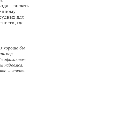
ода – сделать
менному
трудных для
тности, где
ия хорошо бы
пример,
 Феофилактом
мы надеемся,
это – начать.