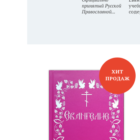
естве и
принятый Русской
учеб
ь е...
Православной...
соде
ХИТ
ПРОДАЖ