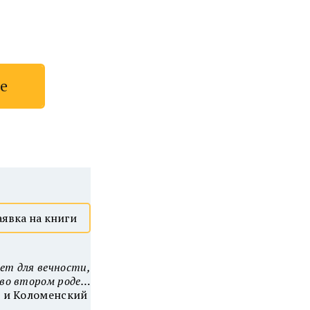
е
аявка на книги
ет для вечности,
о во втором роде…
й и Коломенский