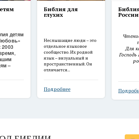
детям
Библия для
Библия
глухих
России
лия детям
Чтение
 Любовь
»
Неслышащие люди – это
с 2003
отдельное языковое
Для к
сообщество. Их родной
 время,
Господь 
язык – визуальный и
нашим
ро
пространственный. Он
ям –
отличается...
Подробнее
Подробн
ОД БИБЛИИ