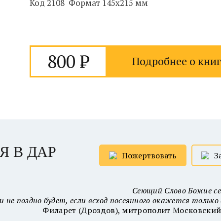
Код 2108 Формат 145х215 мм
800
Подробнее о книг
Я В ДАР
Пожертвовать
З
Сеющий Слово Божие се
и не поздно будет, если всход посеянного окажется тольк
Филарет (Дроздов), митрополит Московски