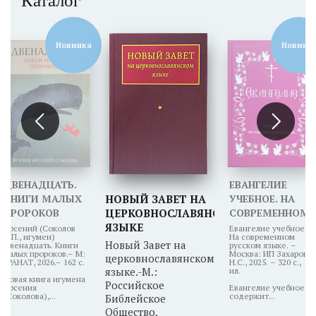
Каталог
Новинка
Новинк
ДВЕНАДЦАТЬ.
ЕВАНГЕЛИЕ
КНИГИ МАЛЫХ
НОВЫЙ ЗАВЕТ НА
УЧЕБНОЕ. НА
ПРОРОКОВ
ЦЕРКОВНОСЛАВЯНСКОМ
СОВРЕМЕННОМ
ЯЗЫКЕ
РУССКОМ
Арсений (Соколов
Евангелие учебное.
А.П., игумен)
На современном
ЯЗЫКЕ
Новый Завет на
Двенадцать. Книги
русском языке. –
малых пророков.– М:
Москва: ИП Захаров
церковнославянском
ГРАНАТ, 2026.– 162 с.
Н.С., 2025. – 320 с.,
языке.-М.:
ил.
Новая книга игумена
Российское
Арсения
Евангелие учебное
(Соколова),...
содержит...
Библейское
Общество,